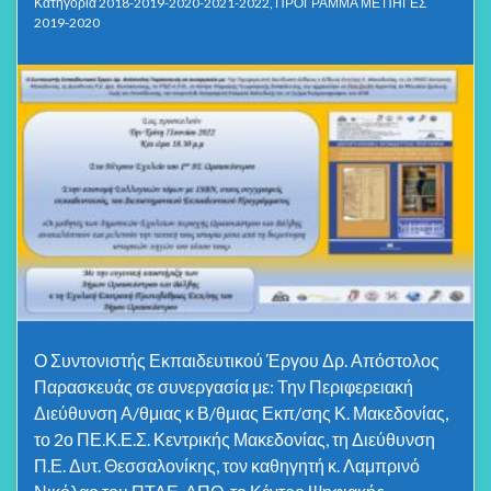
Κατηγορία
2018-2019-2020-2021-2022
,
ΠΡΟΓΡΑΜΜΑ ΜΕ ΠΗΓΕΣ
2019-2020
Ο Συντονιστής Εκπαιδευτικού Έργου Δρ. Απόστολος
Παρασκευάς σε συνεργασία με: Την Περιφερειακή
Διεύθυνση Α/θμιας κ Β/θμιας Εκπ/σης Κ. Μακεδονίας,
το 2ο ΠΕ.Κ.Ε.Σ. Κεντρικής Μακεδονίας, τη Διεύθυνση
Π.Ε. Δυτ. Θεσσαλονίκης, τον καθηγητή κ. Λαμπρινό