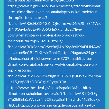
https://www.in.gr/2022/06/02/politics/aftodioikisi/mat
hites-dimotikon-sxoleion-anakalyptoun-kai-meletoun-
tin-topiki-tous-istoria/?
fbclid=IwAR3eHZIX4GZ__QEt4msVoD4rVJS_lzEMWlc
BIN9Ouvbu8oEvPF3p5G4uXkg https://live-
volvi.gr/mathites-kai-volvis-kai-oraiokastrou-
meletoun-tin-topiki-tous-istoria/?
fbclid=IwAR0kSq6mCrSee8dji4N92y3e6K9aDHNAwC
nLiUkrcc5eCB4TIKIzykGbnLQhttps://lagadas24.gr/sit
e/index.php/roi-eidhsewn/item/3709-mathites-ton-
dimotikon-oraiokastrou-kai-volvis-anakalyptoun-tin-
topiki-istoria?
fbclid=IwAR3cXW6736tXghJsC8WJQs8NVa2umE1wa
Hs15_rIqV3LrDDBCgJYGygV3QA
https://www.thestival.gr/eidiseis/paideia/mathites-
dimotikon-scholeion-toy-oraio/?fbclid=IwAR1JXG3g-
8Yu2h8BtZcWvavSNIJClIE5gdEziTTSyhtfdMd8fqs7ju
r8L0E https://www.voria.gr/article/parousiastike-to-