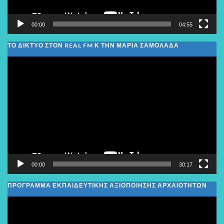
00:00
04:55
ΤΟ ΔΙΚΤΥΟ ΣΤΟΝ REAL FM Κ ΤΗΝ ΜΑΡΙΑ ΣΑΜΟΛΑΔΑ
Πρόγραμμα
Αναπαραγωγής
Βίντεο
00:00
30:17
ΠΡΟΓΡΑΜΜΑ ΕΚΠΑΙΔΕΥΤΙΚΗΣ ΑΞΙΟΠΟΙΗΣΗΣ ΑΡΧΑΙΟΤΗΤΩΝ
Πρόγραμμα
Αναπαραγωγής