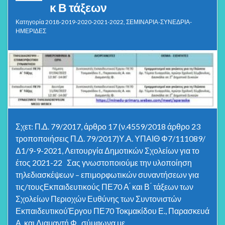
κ Β τάξεων
Κατηγορία
2018-2019-2020-2021-2022
,
ΣΕΜΙΝΑΡΙΑ-ΣΥΝΕΔΡΙΑ-
ΗΜΕΡΙΔΕΣ
Σχετ: Π.Δ. 79/2017, άρθρο 17 (ν.4559/2018 άρθρο 23
τροποποιήσεις Π.Δ. 79/2017)Υ.Α. ΥΠΑΙΘ Φ7/111089/
Δ1/9-9-2021, Λειτουργία Δημοτικών Σχολείων για το
έτος 2021-22 Σας γνωστοποιούμε την υλοποίηση
τηλεδιασκέψεων – επιμορφωτικών συναντήσεων για
τις/τουςΕκπαιδευτικούς ΠΕ70 Α ́ και Β ́ τάξεων των
Σχολείων Περιοχών Ευθύνης των Συντονιστών
ΕκπαιδευτικούΈργου ΠΕ70 Τοκμακίδου Ε., Παρασκευά
Α. και Διαμαντή Φ., σύμφωνα με …