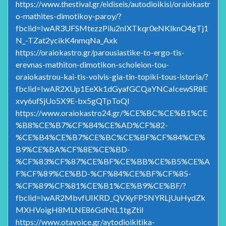
https://www.thestival.gr/eidiseis/autodioikisi/oraiokastr
o-mathites-dimotikoy-paroy/?
fbclid=IwAR3UFSMtezzPilu2nIXTkqr0eNKlknO4gTj1
N_-TZat2ycikK4nmqNa_Axk
https://oraiokastro.gr/parousiastike-to-ergo-tis-
erevnas-mathiton-dimotikon-scholeion-tou-
oraiokastrou-kai-tis-volvis-gia-tin-topiki-tous-istoria/?
fbclid=IwAR2XUp1EeXk1dGyafGCQaYNCaIcewSR8E
xvy6ufSjUo5X9E-bx5gQTpToQI
https://www.oraiokastro24.gr/%CE%BC%CE%B1%CE
%B8%CE%B7%CF%84%CE%AD%CF%82-
%CE%B4%CE%B7%CE%BC%CE%BF%CF%84%CE%
B9%CE%BA%CF%8E%CE%BD-
%CF%83%CF%87%CE%BF%CE%BB%CE%B5%CE%A
F%CF%89%CE%BD-%CF%84%CE%BF%CF%85-
%CF%89%CF%81%CE%B1%CE%B9%CE%BF/?
fbclid=IwAR2MbvfUIKRD_QVXyFP5NYRLjUuHydZk
MXHVoigH8MLNE86GdNtL1tgZtiI
https://www.otavoice.gr/aytodioikitika-