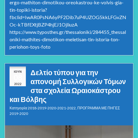
ergo-mathiton-dimotikou-oreokastrou-ke-volvis-gia-
tin-topiki-istoria?
fbclid=IwAR0PsNA6yPF2Dib7uP4UZOG5kkLFGvZN
Oc-kTBfEXtjBZP4hjEJ1OjliuzA
https://www.typosthes.gr/thessaloniki/284455_thessal
oniki-mathites-dimotikon-meletisan-tin-istoria-ton-
periohon-toys-foto
Δελτίο τύπου για την
ΙΟΎΝ
08
απονομή Συλλογικών Τόμων
2022
στα σχολεία Ωραιοκάστρου
και Βόλβης
Κατηγορία
2018-2019-2020-2021-2022
,
ΠΡΟΓΡΑΜΜΑ ΜΕ ΠΗΓΕΣ
2019-2020