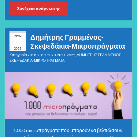
Συνέχεια ανάγνωσης
Δημήτρης Γραμμένος-
ΙΟΎΝ
10
Σκεψεδάκια-Μικροπράγματα
2022
Κατηγορία
2018-2019-2020-2021-2022
,
ΔΗΜΗΤΡΗΣ ΓΡΑΜΜΕΝΟΣ-
ΣΚΕΨΕΔΑΚΙΑ-ΜΙΚΡΟΠΡΑΓΜΑΤΑ
1.000 microπράγματα που μπορούν να βελτιώσουν