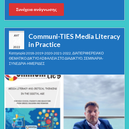
Συνέχεια ανάγνωσης
Communi-TIES Media Literacy
ΑΥΓ
24
in Practice
2022
Κατηγορία
2018-2019-2020-2021-2022
,
ΔΙΑΠΕΡΙΦΕΡΕΙΑΚΟ
ΘΕΜΑΤΙΚΟ ΔΙΚΤΥΟ ΑΣΦΑΛΕΙΑ ΣΤΟ ΔΙΑΔΙΚΤΥΟ
,
ΣΕΜΙΝΑΡΙΑ-
ΣΥΝΕΔΡΙΑ-ΗΜΕΡΙΔΕΣ