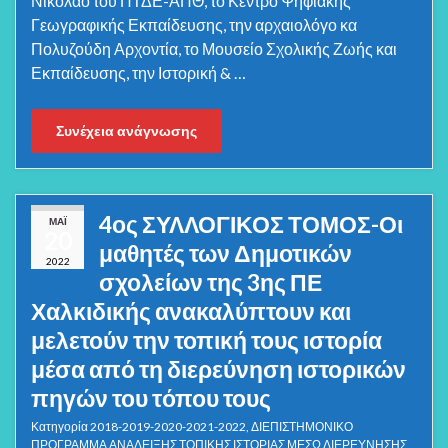
Νικόλαο του ΠΤΔΕ-ΑΠΘ, το Κέντρο Ψηφιακής
Γεωγραφικής Εκπαίδευσης, την αρχαιολόγο κα
Πολυζούδη Αρχοντία, το Μουσείο Σχολικής Ζωής και
Εκπαίδευσης, την Ιστορική & …
Συνέχεια ανάγνωσης
4ος ΣΥΛΛΟΓΙΚΟΣ ΤΟΜΟΣ-Οι
ΜΆΙ
20
μαθητές των Δημοτικών
2022
σχολείων της 3ης ΠΕ
Χαλκιδικής ανακαλύπτουν και
μελετούν την τοπική τους ιστορία
μέσα από τη διερεύνηση ιστορικών
πηγών του τόπου τους
Κατηγορία
2018-2019-2020-2021-2022
,
ΔΙΕΠΙΣΤΗΜΟΝΙΚΟ
ΠΡΟΓΡΑΜΜΑ ΑΝΑΔΕΙΞΗΣ ΤΟΠΙΚΗΣ ΙΣΤΟΡΙΑΣ ΜΕΣΩ ΔΙΕΡΕΥΝΗΣΗΣ