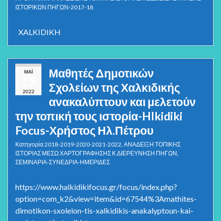
ΙΣΤΟΡΙΚΩΝ ΠΗΓΩΝ-2017-18
XALKIDIKH
Μαθητές Δημοτικών
ΜΆΙ
19
Σχολείων της Χαλκιδικής
2022
ανακαλύπτουν και μελετούν
την τοπική τους ιστορία-Hlkidiki
Focus-Χρήστος Ηλ.Πέτρου
Κατηγορία
2018-2019-2020-2021-2022
,
ΑΝΑΔΕΙΞΗ ΤΟΠΙΚΗΣ
ΙΣΤΟΡΙΑΣ ΜΕΣΩ ΧΑΡΤΟΓΡΑΦΗΣΗΣ Κ ΔΙΕΡΕΥΝΗΣΗ ΠΗΓΩΝ
,
ΣΕΜΙΝΑΡΙΑ-ΣΥΝΕΔΡΙΑ-ΗΜΕΡΙΔΕΣ
https://www.halkidikifocus.gr/focus/index.php?
option=com_k2&view=item&id=67544%3Amathites-
dimotikon-sxoleion-tis-xalkidikis-anakalyptoun-kai-