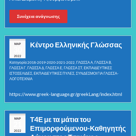
Συνέχεια ανάγνωσης
Κέντρο Ελληνικής Γλώσσας
ΜΑΡ
30
2022
Κατηγορία
2018-2019-2020-2021-2022
,
ΓΛΩΣΣΑ Α
,
ΓΛΩΣΣΑ Β
,
ΓΛΩΣΣΑ Γ
,
ΓΛΩΣΣΑ Δ
,
ΓΛΩΣΣΑ Ε
,
ΓΛΩΣΣΑ ΣΤ
,
ΕΚΠΑΙΔΕΥΤΙΚΕΣ
ΙΣΤΟΣΕΛΙΔΕΣ
,
ΕΚΠΑΙΔΕΥΤΙΚΕΣ ΠΥΛΕΣ
,
ΣΥΝΔΕΣΜΟΙ ΓΙΑ ΓΛΩΣΣΑ-
ΛΟΓΟΤΕΧΝΙΑ
https://www.greek-language.gr/greekLang/index.html
Τ4Ε με τα μάτια του
ΜΑΡ
21
Επιμορφούμενου-Καθηγητής
2022