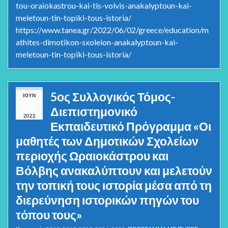
tou-oraiokastrou-kai-tis-volvis-anakalyptoun-kai-
meletoun-tin-topiki-tous-istoria/
https://www.tanea.gr/2022/06/02/greece/education/m
athites-dimotikon-sxoleion-anakalyptoun-kai-
meletoun-tin-topiki-tous-istoria/
5ος Συλλογικός Τόμος-
ΙΟΎΝ
01
Διεπιστημονικό
2022
Εκπαιδευτικό Πρόγραμμα «Οι
μαθητές των Δημοτικών Σχολείων
περιοχής Ωραιοκάστρου και
Βόλβης ανακαλύπτουν και μελετούν
την τοπική τους ιστορία μέσα από τη
διερεύνηση ιστορικών πηγών του
τόπου τους»