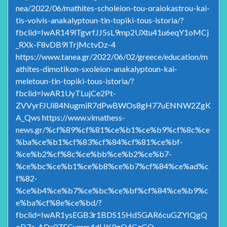
nea/2022/06/mathites-scholeion-tou-oraiokastrou-kai-
tis-volvis-anakalyptoun-tin-topiki-tous-istoria/?
fbclid=IwAR149lTgvrfJJ5sL9mp2UXtu41u6eqY1oMCj
_RXk-F8vDB9ITrjMctvDz-4
https://www.tanea.gr/2022/06/02/greece/education/m
athites-dimotikon-sxoleion-anakalyptoun-kai-
meletoun-tin-topiki-tous-istoria/?
fbclid=IwAR1UyTLujCe2Pt-
ZVVyrFJUi84NugmiR7dPwBWOs8gH77uENNW2ZgK
A_Qws https://www.vimathess-
news.gr/%cf%89%cf%81%ce%b1%ce%b9%cf%8c%ce
%ba%ce%b1%cf%83%cf%84%cf%81%ce%bf-
%ce%b2%cf%8c%ce%bb%ce%b2%ce%b7-
%ce%bc%ce%b1%ce%b8%ce%b7%cf%84%ce%ad%c
f%82-
%ce%b4%ce%b7%ce%bc%ce%bf%cf%84%ce%b9%c
e%ba%cf%8e%ce%bd/?
fbclid=IwAR1ysEGB3r1BDS15Hd5GAR6cuGZYIQgQ
oD7a_ADs0ZFCumm4dHK9gQ4CzGQ