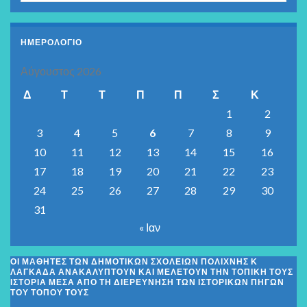
ΗΜΕΡΟΛΟΓΙΟ
Αύγουστος 2026
Δ
Τ
Τ
Π
Π
Σ
Κ
1
2
3
4
5
6
7
8
9
10
11
12
13
14
15
16
17
18
19
20
21
22
23
24
25
26
27
28
29
30
31
« Ιαν
ΟΙ ΜΑΘΗΤΈΣ ΤΩΝ ΔΗΜΟΤΙΚΏΝ ΣΧΟΛΕΊΩΝ ΠΟΛΊΧΝΗΣ Κ
ΛΑΓΚΑΔΆ ΑΝΑΚΑΛΎΠΤΟΥΝ ΚΑΙ ΜΕΛΕΤΟΎΝ ΤΗΝ ΤΟΠΙΚΉ ΤΟΥΣ
ΙΣΤΟΡΊΑ ΜΈΣΑ ΑΠΌ ΤΗ ΔΙΕΡΕΎΝΗΣΗ ΤΩΝ ΙΣΤΟΡΙΚΏΝ ΠΗΓΏΝ
ΤΟΥ ΤΌΠΟΥ ΤΟΥΣ