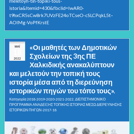
meletoyn-tin-topiki-tous-
istoria&Itemid=430&fbclid=IwAR0-
t9hxCR5sCw8rk7UVzFE24oTCseO-cSLCPqkL5t–
AOIMg-VoPfKrstE
«Οι μαθητές των Δημοτικών
ΜΆΙ
18
Σχολείων της 3ης ΠΕ
2022
Χαλκιδικής ανακαλύπτουν
και μελετούν την τοπική τους
ιστορία μέσα από τη διερεύνηση
ιστορικών πηγών του τόπο τους».
Κατηγορία
2018-2019-2020-2021-2022
,
ΔΙΕΠΙΣΤΗΜΟΝΙΚΟ
ΠΡΟΓΡΑΜΜΑ ΑΝΑΔΕΙΞΗΣ ΤΟΠΙΚΗΣ ΙΣΤΟΡΙΑΣ ΜΕΣΩ ΔΙΕΡΕΥΝΗΣΗΣ
ΙΣΤΟΡΙΚΩΝ ΠΗΓΩΝ-2017-18