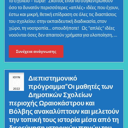
το σχολείο – τώρα! Σκοπός είναι να συγκεντρωθούν
όσο το δυνατόν περισσότερες «απλές» ιδέες που έχουν,
έστω και μικρή, θετική επίδραση σε όλες τις διαστάσεις
του σχολείου: στην εκπαιδευτική διαδικασία, στον
χώρο, τη νοοτροπία… οπουδήποτε! Ως “απλές” ιδέες
νοούνται όσες δεν απαιτούν χρήματα για υλοποίηση, …
Συνέχεια ανάγνωσης
Διεπιστημονικό
ΙΟΎΝ
08
πρόγραμμα”Οι μαθητές των
2022
Δημοτικών Σχολείων
περιοχής Ωραιοκάστρου και
Βόλβης ανακαλύπτουν και μελετούν
την τοπική τους ιστορία μέσα από τη
διερεύνηση ιστορικών πηγών του