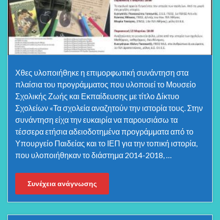
Χθες υλοποιήθηκε η επιμορφωτική συνάντηση στα
πλαίσια του προγράμματος που υλοποιεί το Μουσείο
Σχολικής Ζωής και Εκπαίδευσης με τίτλο Δίκτυο
Σχολείων «Τα σχολεία αναζητούν την ιστορία τους. Στην
συνάντηση είχα την ευκαιρία να παρουσιάσω τα
τέσσερα ετήσια αδειοδοτημένα προγράμματα από το
Υπουργείο Παιδείας και το ΙΕΠ για την τοπική ιστορία,
που υλοποιήθηκαν το διάστημα 2014-2018, …
Συνέχεια ανάγνωσης