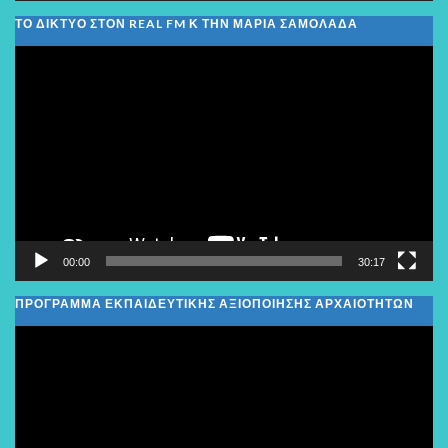
ΤΟ ΔΙΚΤΥΟ ΣΤΟΝ REAL FM Κ ΤΗΝ ΜΑΡΙΑ ΣΑΜΟΛΑΔΑ
Πρόγραμμα
Αναπαραγωγής
Βίντεο
00:00
30:17
ΠΡΟΓΡΑΜΜΑ ΕΚΠΑΙΔΕΥΤΙΚΗΣ ΑΞΙΟΠΟΙΗΣΗΣ ΑΡΧΑΙΟΤΗΤΩΝ
Πρόγραμμα
Αναπαραγωγής
Βίντεο