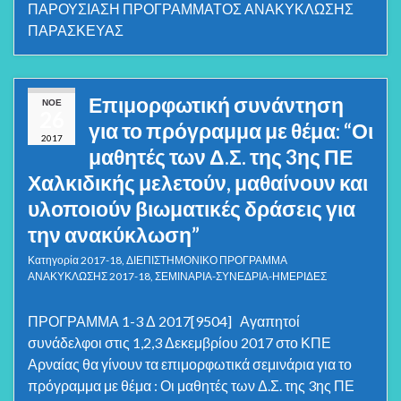
ΠΑΡΟΥΣΙΑΣΗ ΠΡΟΓΡΑΜΜΑΤΟΣ ΑΝΑΚΥΚΛΩΣΗΣ
ΠΑΡΑΣΚΕΥΑΣ
Επιμορφωτική συνάντηση
ΝΟΈ
26
για το πρόγραμμα με θέμα: “Οι
2017
μαθητές των Δ.Σ. της 3ης ΠΕ
Χαλκιδικής μελετούν, μαθαίνουν και
υλοποιούν βιωματικές δράσεις για
την ανακύκλωση”
Κατηγορία
2017-18
,
ΔΙΕΠΙΣΤΗΜΟΝΙΚΟ ΠΡΟΓΡΑΜΜΑ
ΑΝΑΚΥΚΛΩΣΗΣ 2017-18
,
ΣΕΜΙΝΑΡΙΑ-ΣΥΝΕΔΡΙΑ-ΗΜΕΡΙΔΕΣ
ΠΡΟΓΡΑΜΜΑ 1-3 Δ 2017[9504] Αγαπητοί
συνάδελφοι στις 1,2,3 Δεκεμβρίου 2017 στο ΚΠΕ
Αρναίας θα γίνουν τα επιμορφωτικά σεμινάρια για το
πρόγραμμα με θέμα : Οι μαθητές των Δ.Σ. της 3ης ΠΕ