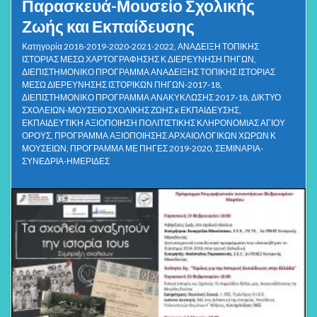
Παρασκευά-Μουσείο Σχολικής
Ζωής και Εκπαίδευσης
Κατηγορία
2018-2019-2020-2021-2022
,
ΑΝΑΔΕΙΞΗ ΤΟΠΙΚΗΣ
ΙΣΤΟΡΙΑΣ ΜΕΣΩ ΧΑΡΤΟΓΡΑΦΗΣΗΣ Κ ΔΙΕΡΕΥΝΗΣΗ ΠΗΓΩΝ
,
ΔΙΕΠΙΣΤΗΜΟΝΙΚΟ ΠΡΟΓΡΑΜΜΑ ΑΝΑΔΕΙΞΗΣ ΤΟΠΙΚΗΣ ΙΣΤΟΡΙΑΣ
ΜΕΣΩ ΔΙΕΡΕΥΝΗΣΗΣ ΙΣΤΟΡΙΚΩΝ ΠΗΓΩΝ-2017-18
,
ΔΙΕΠΙΣΤΗΜΟΝΙΚΟ ΠΡΟΓΡΑΜΜΑ ΑΝΑΚΥΚΛΩΣΗΣ 2017-18
,
ΔΙΚΤΥΟ
ΣΧΟΛΕΙΩΝ-ΜΟΥΣΕΙΟ ΣΧΟΛΙΚΗΣ ΖΩΗΣ κ ΕΚΠΑΙΔΕΥΣΗΣ
,
ΕΚΠΑΙΔΕΥΤΙΚΗ ΑΞΙΟΠΟΙΗΣΗ ΠΟΛΙΤΙΣΤΙΚΗΣ ΚΛΗΡΟΝΟΜΙΑΣ ΑΓΙΟΥ
ΟΡΟΥΣ
,
ΠΡΟΓΡΑΜΜΑ ΑΞΙΟΠΟΙΗΣΗΣ ΑΡΧΑΙΟΛΟΓΙΚΩΝ ΧΩΡΩΝ Κ
ΜΟΥΣΕΙΩΝ
,
ΠΡΟΓΡΑΜΜΑ ΜΕ ΠΗΓΕΣ 2019-2020
,
ΣΕΜΙΝΑΡΙΑ-
ΣΥΝΕΔΡΙΑ-ΗΜΕΡΙΔΕΣ