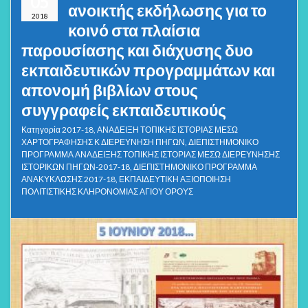
05
ανοικτής εκδήλωσης για το
2018
κοινό στα πλαίσια
παρουσίασης και διάχυσης δυο
εκπαιδευτικών προγραμμάτων και
απονομή βιβλίων στους
συγγραφείς εκπαιδευτικούς
Κατηγορία
2017-18
,
ΑΝΑΔΕΙΞΗ ΤΟΠΙΚΗΣ ΙΣΤΟΡΙΑΣ ΜΕΣΩ
ΧΑΡΤΟΓΡΑΦΗΣΗΣ Κ ΔΙΕΡΕΥΝΗΣΗ ΠΗΓΩΝ
,
ΔΙΕΠΙΣΤΗΜΟΝΙΚΟ
ΠΡΟΓΡΑΜΜΑ ΑΝΑΔΕΙΞΗΣ ΤΟΠΙΚΗΣ ΙΣΤΟΡΙΑΣ ΜΕΣΩ ΔΙΕΡΕΥΝΗΣΗΣ
ΙΣΤΟΡΙΚΩΝ ΠΗΓΩΝ-2017-18
,
ΔΙΕΠΙΣΤΗΜΟΝΙΚΟ ΠΡΟΓΡΑΜΜΑ
ΑΝΑΚΥΚΛΩΣΗΣ 2017-18
,
ΕΚΠΑΙΔΕΥΤΙΚΗ ΑΞΙΟΠΟΙΗΣΗ
ΠΟΛΙΤΙΣΤΙΚΗΣ ΚΛΗΡΟΝΟΜΙΑΣ ΑΓΙΟΥ ΟΡΟΥΣ