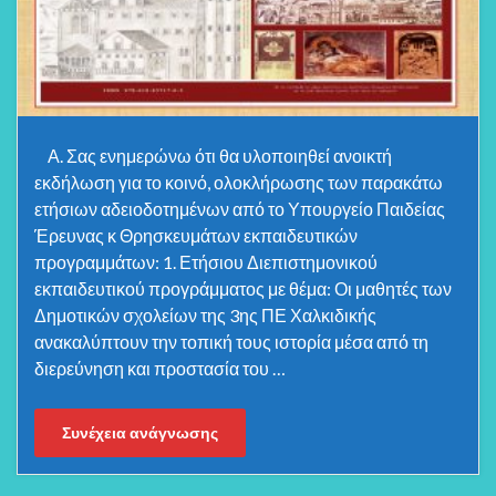
Α. Σας ενημερώνω ότι θα υλοποιηθεί ανοικτή
εκδήλωση για το κοινό, ολοκλήρωσης των παρακάτω
ετήσιων αδειοδοτημένων από το Υπουργείο Παιδείας
Έρευνας κ Θρησκευμάτων εκπαιδευτικών
προγραμμάτων: 1. Ετήσιου Διεπιστημονικού
εκπαιδευτικού προγράμματος με θέμα: Οι μαθητές των
Δημοτικών σχολείων της 3ης ΠΕ Χαλκιδικής
ανακαλύπτουν την τοπική τους ιστορία μέσα από τη
διερεύνηση και προστασία του …
Συνέχεια ανάγνωσης