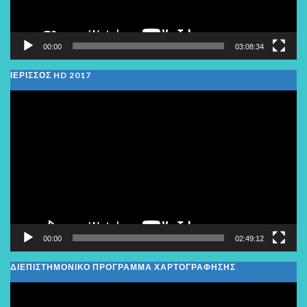
00:00
03:08:34
ΙΕΡΙΣΣΟΣ HD 2017
Πρόγραμμα
Αναπαραγωγής
Βίντεο
00:00
02:49:12
ΔΙΕΠΙΣΤΗΜΟΝΙΚΟ ΠΡΟΓΡΑΜΜΑ ΧΑΡΤΟΓΡΑΦΗΣΗΣ
Πρόγραμμα
Αναπαραγωγής