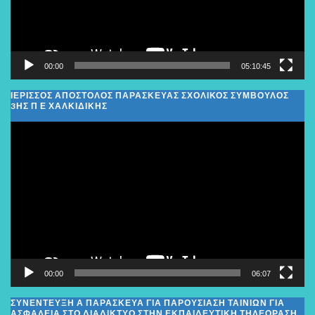
00:00
05:10:45
ΙΕΡΙΣΣΟΣ ΑΠΟΣΤΟΛΟΣ ΠΑΡΑΣΚΕΥΑΣ ΣΧΟΛΙΚΌΣ ΣΎΜΒΟΥΛΟΣ
3ΗΣ Π Ε ΧΑΛΚΙΔΙΚΉΣ
Πρόγραμμα
Αναπαραγωγής
Βίντεο
00:00
06:07
ΣΥΝΕΝΤΕΥΞΗ Α ΠΑΡΑΣΚΕΥΑ ΓΙΑ ΠΑΡΟΥΣΙΑΣΗ ΤΑΙΝΙΩΝ ΓΙΑ
ΑΣΦΑΛΕΙΑ ΣΤΟ ΔΙΑΔΙΚΤΥΟ ΣΤΗΝ ΕΚΠΑΙΔΕΥΤΙΚΗ ΤΗΛΕΟΡΑΣΗ