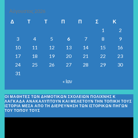
Αύγουστος 2026
Δ
Τ
Τ
Π
Π
Σ
Κ
1
2
3
4
5
6
7
8
9
10
11
12
13
14
15
16
17
18
19
20
21
22
23
24
25
26
27
28
29
30
31
« Ιαν
ΟΙ ΜΑΘΗΤΈΣ ΤΩΝ ΔΗΜΟΤΙΚΏΝ ΣΧΟΛΕΊΩΝ ΠΟΛΊΧΝΗΣ Κ
ΛΑΓΚΑΔΆ ΑΝΑΚΑΛΎΠΤΟΥΝ ΚΑΙ ΜΕΛΕΤΟΎΝ ΤΗΝ ΤΟΠΙΚΉ ΤΟΥΣ
ΙΣΤΟΡΊΑ ΜΈΣΑ ΑΠΌ ΤΗ ΔΙΕΡΕΎΝΗΣΗ ΤΩΝ ΙΣΤΟΡΙΚΏΝ ΠΗΓΏΝ
ΤΟΥ ΤΌΠΟΥ ΤΟΥΣ
Πρόγραμμα
Αναπαραγωγής
Βίντεο