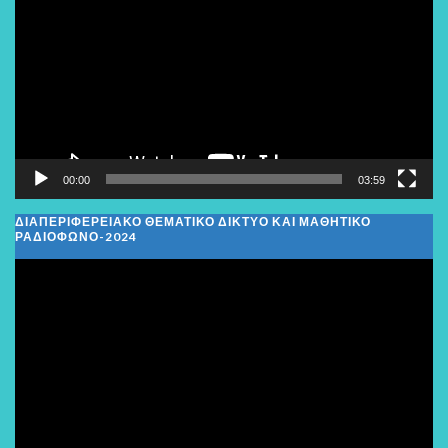
Βίντεο
00:00
03:59
ΔΙΑΠΕΡΙΦΕΡΕΙΑΚΌ ΘΕΜΑΤΙΚΌ ΔΊΚΤΥΟ ΚΑΙ ΜΑΘΗΤΙΚΌ
ΡΑΔΙΌΦΩΝΟ-2024
Πρόγραμμα
Αναπαραγωγής
Βίντεο