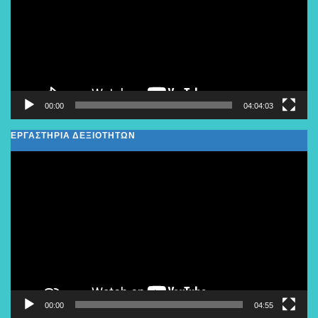
00:00
04:04:03
ΕΡΓΑΣΤΗΡΙΑ ΔΕΞΙΟΤΗΤΩΝ
Πρόγραμμα
Αναπαραγωγής
Βίντεο
00:00
04:55