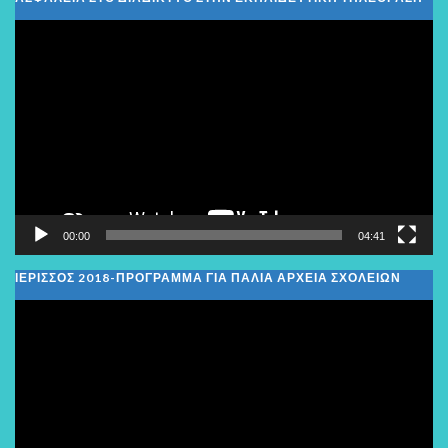
Πρόγραμμα
Αναπαραγωγής
Βίντεο
00:00
04:41
ΙΕΡΙΣΣΟΣ 2018-ΠΡΟΓΡΑΜΜΑ ΓΙΑ ΠΑΛΙΑ ΑΡΧΕΙΑ ΣΧΟΛΕΙΩΝ
Πρόγραμμα
Αναπαραγωγής
Βίντεο