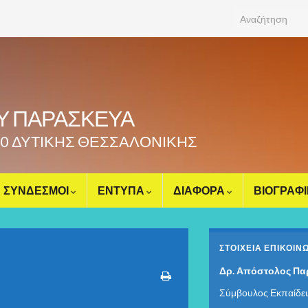
Search for:
ΟΥ ΠΑΡΑΣΚΕΥΑ
70 ΔΥΤΙΚΗΣ ΘΕΣΣΑΛΟΝΙΚΗΣ
ΣΥΝΔΕΣΜΟΙ
ΕΝΤΥΠΑ
ΔΙΑΦΟΡΑ
ΒΙΟΓΡΑΦ
ΣΤΟΙΧΕΊΑ ΕΠΙΚΟΙΝ
Δρ. Απόστολος Πα
Σύμβουλος Εκπαίδε