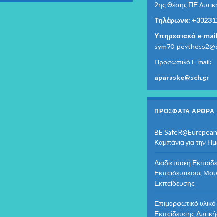
2ης Θέσης ΠΕ Δυτικ
Τηλέφωνα: +30231
Υπηρεσιακό e-mail
sym70-pevthess2@di
Προσωπικό E-mail
:
aparaske@sch.gr
ΠΡΌΣΦΑΤΑ ΆΡΘΡΑ
BE SafeR@European
Καμπάνια για την Η
Διαδικτυακή Εκπαιδε
Εκπαιδευτικούς Μου
Εκπαίδευσης
Επιμορφωτικό υλικ
Εκπαίδευσης Δυτική