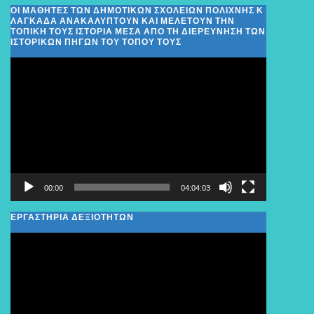
ΟΙ ΜΑΘΗΤΈΣ ΤΩΝ ΔΗΜΟΤΙΚΏΝ ΣΧΟΛΕΊΩΝ ΠΟΛΊΧΝΗΣ Κ
ΛΑΓΚΑΔΆ ΑΝΑΚΑΛΎΠΤΟΥΝ ΚΑΙ ΜΕΛΕΤΟΎΝ ΤΗΝ
ΤΟΠΙΚΉ ΤΟΥΣ ΙΣΤΟΡΊΑ ΜΈΣΑ ΑΠΌ ΤΗ ΔΙΕΡΕΎΝΗΣΗ ΤΩΝ
ΙΣΤΟΡΙΚΏΝ ΠΗΓΏΝ ΤΟΥ ΤΌΠΟΥ ΤΟΥΣ
Πρόγραμμα
Αναπαραγωγής
Βίντεο
00:00
04:04:03
ΕΡΓΑΣΤΗΡΙΑ ΔΕΞΙΟΤΗΤΩΝ
Πρόγραμμα
Αναπαραγωγής
Βίντεο