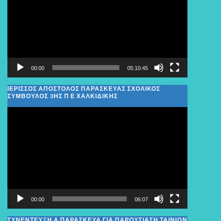
Βίντεο
00:00
05:10:45
ΙΕΡΙΣΣΟΣ ΑΠΟΣΤΟΛΟΣ ΠΑΡΑΣΚΕΥΑΣ ΣΧΟΛΙΚΌΣ
ΣΎΜΒΟΥΛΟΣ 3ΗΣ Π Ε ΧΑΛΚΙΔΙΚΉΣ
Πρόγραμμα
Αναπαραγωγής
Βίντεο
00:00
06:07
ΣΥΝΕΝΤΕΥΞΗ Α ΠΑΡΑΣΚΕΥΑ ΓΙΑ ΠΑΡΟΥΣΙΑΣΗ ΤΑΙΝΙΩΝ