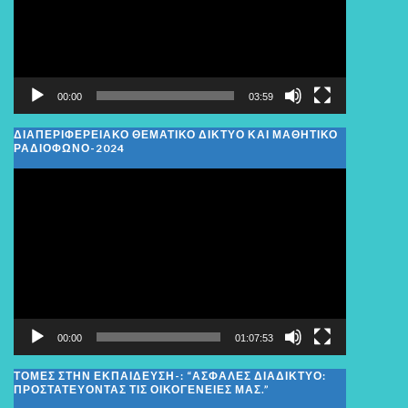
00:00
03:59
ΔΙΑΠΕΡΙΦΕΡΕΙΑΚΌ ΘΕΜΑΤΙΚΌ ΔΊΚΤΥΟ ΚΑΙ ΜΑΘΗΤΙΚΌ
ΡΑΔΙΌΦΩΝΟ-2024
Πρόγραμμα
Αναπαραγωγής
Βίντεο
00:00
01:07:53
ΤΟΜΕΣ ΣΤΗΝ ΕΚΠΑΙΔΕΥΣΗ-: “ΑΣΦΑΛΈΣ ΔΙΑΔΊΚΤΥΟ:
ΠΡΟΣΤΑΤΕΎΟΝΤΑΣ ΤΙΣ ΟΙΚΟΓΈΝΕΙΕΣ ΜΑΣ.”