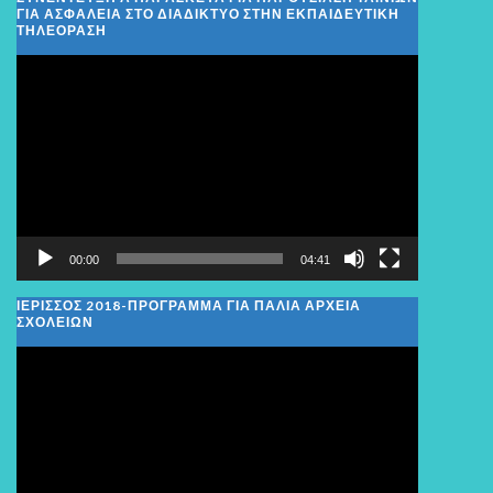
ΓΙΑ ΑΣΦΑΛΕΙΑ ΣΤΟ ΔΙΑΔΙΚΤΥΟ ΣΤΗΝ ΕΚΠΑΙΔΕΥΤΙΚΗ
ΤΗΛΕΟΡΑΣΗ
Πρόγραμμα
Αναπαραγωγής
Βίντεο
00:00
04:41
ΙΕΡΙΣΣΟΣ 2018-ΠΡΟΓΡΑΜΜΑ ΓΙΑ ΠΑΛΙΑ ΑΡΧΕΙΑ
ΣΧΟΛΕΙΩΝ
Πρόγραμμα
Αναπαραγωγής
Βίντεο