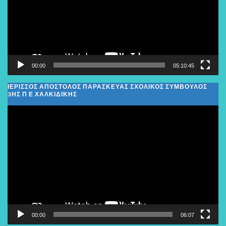
00:00
05:10:45
ΙΕΡΙΣΣΟΣ ΑΠΟΣΤΟΛΟΣ ΠΑΡΑΣΚΕΥΑΣ ΣΧΟΛΙΚΌΣ ΣΎΜΒΟΥΛΟΣ
3ΗΣ Π Ε ΧΑΛΚΙΔΙΚΉΣ
Πρόγραμμα
Αναπαραγωγής
Βίντεο
00:00
06:07