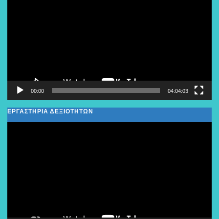
Αναπαραγωγής
Βίντεο
00:00
04:04:03
ΕΡΓΑΣΤΗΡΙΑ ΔΕΞΙΟΤΗΤΩΝ
Πρόγραμμα
Αναπαραγωγής
Βίντεο