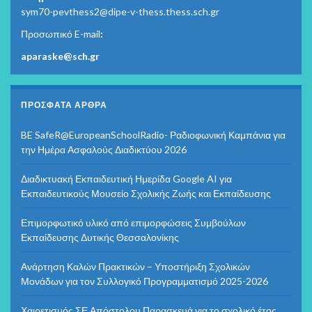
sym70-pevthess2@dipe-v-thess.thess.sch.gr
Προσωπικό E-mail
:
aparaske@sch.gr
ΠΡΌΣΦΑΤΑ ΆΡΘΡΑ
BE SafeR@EuropeanSchoolRadio- Ραδιοφωνική Καμπάνια για
την Ημέρα Ασφαλούς Διαδικτύου 2026
Διαδικτυακή Εκπαιδευτική Ημερίδα Google AI για
Εκπαιδευτικούς Μουσείο Σχολικής Ζωής και Εκπαίδευσης
Επιμορφωτικό υλικό από επιμορφώσεις Συμβούλων
Εκπαίδευσης Δυτικής Θεσσαλονίκης
Ανάρτηση Καλών Πρακτικών – Υποστήριξη Σχολικών
Μονάδων για τον Συλλογικό Προγραμματισμό 2025-2026
Χαιρετισμός ΣΕ Απόστολου Παρασκευά για το σχολικό έτος