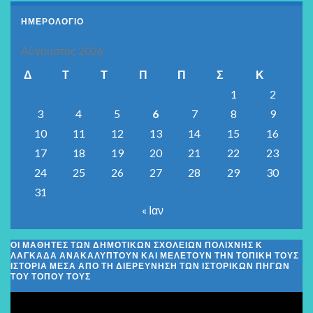
ΗΜΕΡΟΛΟΓΙΟ
Αύγουστος 2026
Δ
Τ
Τ
Π
Π
Σ
Κ
1
2
3
4
5
6
7
8
9
10
11
12
13
14
15
16
17
18
19
20
21
22
23
24
25
26
27
28
29
30
31
« Ιαν
ΟΙ ΜΑΘΗΤΈΣ ΤΩΝ ΔΗΜΟΤΙΚΏΝ ΣΧΟΛΕΊΩΝ ΠΟΛΊΧΝΗΣ Κ
ΛΑΓΚΑΔΆ ΑΝΑΚΑΛΎΠΤΟΥΝ ΚΑΙ ΜΕΛΕΤΟΎΝ ΤΗΝ ΤΟΠΙΚΉ ΤΟΥΣ
ΙΣΤΟΡΊΑ ΜΈΣΑ ΑΠΌ ΤΗ ΔΙΕΡΕΎΝΗΣΗ ΤΩΝ ΙΣΤΟΡΙΚΏΝ ΠΗΓΏΝ
ΤΟΥ ΤΌΠΟΥ ΤΟΥΣ
Πρόγραμμα