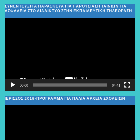
ΣΥΝΕΝΤΕΥΞΗ Α ΠΑΡΑΣΚΕΥΑ ΓΙΑ ΠΑΡΟΥΣΙΑΣΗ ΤΑΙΝΙΩΝ ΓΙΑ
ΑΣΦΑΛΕΙΑ ΣΤΟ ΔΙΑΔΙΚΤΥΟ ΣΤΗΝ ΕΚΠΑΙΔΕΥΤΙΚΗ ΤΗΛΕΟΡΑΣΗ
Πρόγραμμα
Αναπαραγωγής
Βίντεο
00:00
04:41
ΙΕΡΙΣΣΟΣ 2018-ΠΡΟΓΡΑΜΜΑ ΓΙΑ ΠΑΛΙΑ ΑΡΧΕΙΑ ΣΧΟΛΕΙΩΝ
Πρόγραμμα
Αναπαραγωγής
Βίντεο