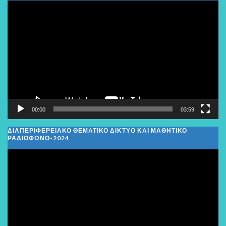
Πρόγραμμα
Αναπαραγωγής
Βίντεο
00:00
03:59
ΔΙΑΠΕΡΙΦΕΡΕΙΑΚΌ ΘΕΜΑΤΙΚΌ ΔΊΚΤΥΟ ΚΑΙ ΜΑΘΗΤΙΚΌ
ΡΑΔΙΌΦΩΝΟ-2024
Πρόγραμμα
Αναπαραγωγής
Βίντεο