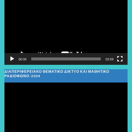
Αναπαραγωγής
Βίντεο
00:00
03:59
ΔΙΑΠΕΡΙΦΕΡΕΙΑΚΌ ΘΕΜΑΤΙΚΌ ΔΊΚΤΥΟ ΚΑΙ ΜΑΘΗΤΙΚΌ
ΡΑΔΙΌΦΩΝΟ-2024
Πρόγραμμα
Αναπαραγωγής
Βίντεο