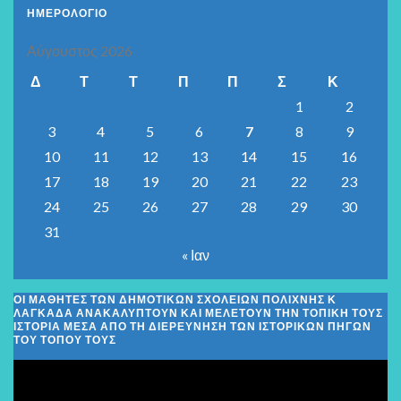
ΗΜΕΡΟΛΟΓΙΟ
Αύγουστος 2026
Δ
Τ
Τ
Π
Π
Σ
Κ
1
2
3
4
5
6
7
8
9
10
11
12
13
14
15
16
17
18
19
20
21
22
23
24
25
26
27
28
29
30
31
« Ιαν
ΟΙ ΜΑΘΗΤΈΣ ΤΩΝ ΔΗΜΟΤΙΚΏΝ ΣΧΟΛΕΊΩΝ ΠΟΛΊΧΝΗΣ Κ
ΛΑΓΚΑΔΆ ΑΝΑΚΑΛΎΠΤΟΥΝ ΚΑΙ ΜΕΛΕΤΟΎΝ ΤΗΝ ΤΟΠΙΚΉ ΤΟΥΣ
ΙΣΤΟΡΊΑ ΜΈΣΑ ΑΠΌ ΤΗ ΔΙΕΡΕΎΝΗΣΗ ΤΩΝ ΙΣΤΟΡΙΚΏΝ ΠΗΓΏΝ
ΤΟΥ ΤΌΠΟΥ ΤΟΥΣ
Πρόγραμμα
Αναπαραγωγής