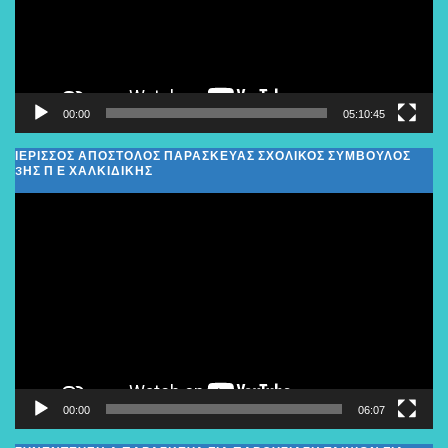
00:00
05:10:45
ΙΕΡΙΣΣΟΣ ΑΠΟΣΤΟΛΟΣ ΠΑΡΑΣΚΕΥΑΣ ΣΧΟΛΙΚΌΣ ΣΎΜΒΟΥΛΟΣ
3ΗΣ Π Ε ΧΑΛΚΙΔΙΚΉΣ
Πρόγραμμα
Αναπαραγωγής
Βίντεο
00:00
06:07