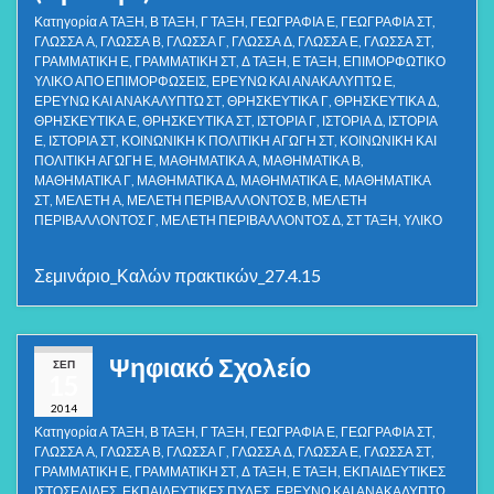
Κατηγορία
Α ΤΑΞΗ
,
Β ΤΑΞΗ
,
Γ ΤΑΞΗ
,
ΓΕΩΓΡΑΦΙΑ Ε
,
ΓΕΩΓΡΑΦΙΑ ΣΤ
,
ΓΛΩΣΣΑ Α
,
ΓΛΩΣΣΑ Β
,
ΓΛΩΣΣΑ Γ
,
ΓΛΩΣΣΑ Δ
,
ΓΛΩΣΣΑ Ε
,
ΓΛΩΣΣΑ ΣΤ
,
ΓΡΑΜΜΑΤΙΚΗ Ε
,
ΓΡΑΜΜΑΤΙΚΗ ΣΤ
,
Δ ΤΑΞΗ
,
Ε ΤΑΞΗ
,
ΕΠΙΜΟΡΦΩΤΙΚΟ
ΥΛΙΚΟ ΑΠΟ ΕΠΙΜΟΡΦΩΣΕΙΣ
,
ΕΡΕΥΝΩ ΚΑΙ ΑΝΑΚΑΛΥΠΤΩ Ε
,
ΕΡΕΥΝΩ ΚΑΙ ΑΝΑΚΑΛΥΠΤΩ ΣΤ
,
ΘΡΗΣΚΕΥΤΙΚΑ Γ
,
ΘΡΗΣΚΕΥΤΙΚΑ Δ
,
ΘΡΗΣΚΕΥΤΙΚΑ Ε
,
ΘΡΗΣΚΕΥΤΙΚΑ ΣΤ
,
ΙΣΤΟΡΙΑ Γ
,
ΙΣΤΟΡΙΑ Δ
,
ΙΣΤΟΡΙΑ
Ε
,
ΙΣΤΟΡΙΑ ΣΤ
,
ΚΟΙΝΩΝΙΚΗ Κ ΠΟΛΙΤΙΚΗ ΑΓΩΓΗ ΣΤ
,
ΚΟΙΝΩΝΙΚΗ ΚΑΙ
ΠΟΛΙΤΙΚΗ ΑΓΩΓΗ Ε
,
ΜΑΘΗΜΑΤΙΚΑ Α
,
ΜΑΘΗΜΑΤΙΚΑ Β
,
ΜΑΘΗΜΑΤΙΚΑ Γ
,
ΜΑΘΗΜΑΤΙΚΑ Δ
,
ΜΑΘΗΜΑΤΙΚΑ Ε
,
ΜΑΘΗΜΑΤΙΚΑ
ΣΤ
,
ΜΕΛΕΤΗ Α
,
ΜΕΛΕΤΗ ΠΕΡΙΒΑΛΛΟΝΤΟΣ Β
,
ΜΕΛΕΤΗ
ΠΕΡΙΒΑΛΛΟΝΤΟΣ Γ
,
ΜΕΛΕΤΗ ΠΕΡΙΒΑΛΛΟΝΤΟΣ Δ
,
ΣΤ ΤΑΞΗ
,
ΥΛΙΚΟ
Σεμινάριο_Καλών πρακτικών_27.4.15
Ψηφιακό Σχολείο
ΣΕΠ
15
2014
Κατηγορία
Α ΤΑΞΗ
,
Β ΤΑΞΗ
,
Γ ΤΑΞΗ
,
ΓΕΩΓΡΑΦΙΑ Ε
,
ΓΕΩΓΡΑΦΙΑ ΣΤ
,
ΓΛΩΣΣΑ Α
,
ΓΛΩΣΣΑ Β
,
ΓΛΩΣΣΑ Γ
,
ΓΛΩΣΣΑ Δ
,
ΓΛΩΣΣΑ Ε
,
ΓΛΩΣΣΑ ΣΤ
,
ΓΡΑΜΜΑΤΙΚΗ Ε
,
ΓΡΑΜΜΑΤΙΚΗ ΣΤ
,
Δ ΤΑΞΗ
,
Ε ΤΑΞΗ
,
ΕΚΠΑΙΔΕΥΤΙΚΕΣ
ΙΣΤΟΣΕΛΙΔΕΣ
,
ΕΚΠΑΙΔΕΥΤΙΚΕΣ ΠΥΛΕΣ
,
ΕΡΕΥΝΩ ΚΑΙ ΑΝΑΚΑΛΥΠΤΩ