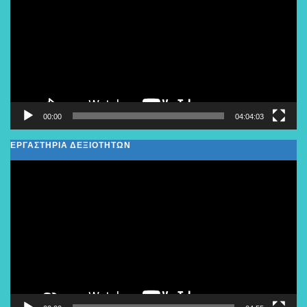
Βίντεο
00:00
04:04:03
ΕΡΓΑΣΤΗΡΙΑ ΔΕΞΙΟΤΗΤΩΝ
Πρόγραμμα
Αναπαραγωγής
Βίντεο