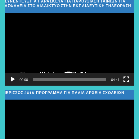
ΣΥΝΕΝΤΕΥΞΗ Α ΠΑΡΑΣΚΕΥΑ ΓΙΑ ΠΑΡΟΥΣΙΑΣΗ ΤΑΙΝΙΩΝ ΓΙΑ
ΑΣΦΑΛΕΙΑ ΣΤΟ ΔΙΑΔΙΚΤΥΟ ΣΤΗΝ ΕΚΠΑΙΔΕΥΤΙΚΗ ΤΗΛΕΟΡΑΣΗ
Πρόγραμμα
Αναπαραγωγής
Βίντεο
00:00
04:41
ΙΕΡΙΣΣΟΣ 2018-ΠΡΟΓΡΑΜΜΑ ΓΙΑ ΠΑΛΙΑ ΑΡΧΕΙΑ ΣΧΟΛΕΙΩΝ
Πρόγραμμα
Αναπαραγωγής
Βίντεο