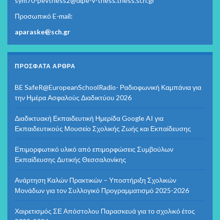
sym70-pevthess2@dipe-v-thess.thess.sch.gr
Προσωπικό E-mail
:
aparaske@sch.gr
ΠΡΌΣΦΑΤΑ ΆΡΘΡΑ
BE SafeR@EuropeanSchoolRadio- Ραδιοφωνική Καμπάνια για
την Ημέρα Ασφαλούς Διαδικτύου 2026
Διαδικτυακή Εκπαιδευτική Ημερίδα Google AI για
Εκπαιδευτικούς Μουσείο Σχολικής Ζωής και Εκπαίδευσης
Επιμορφωτικό υλικό από επιμορφώσεις Συμβούλων
Εκπαίδευσης Δυτικής Θεσσαλονίκης
Ανάρτηση Καλών Πρακτικών – Υποστήριξη Σχολικών
Μονάδων για τον Συλλογικό Προγραμματισμό 2025-2026
Χαιρετισμός ΣΕ Απόστολου Παρασκευά για το σχολικό έτος