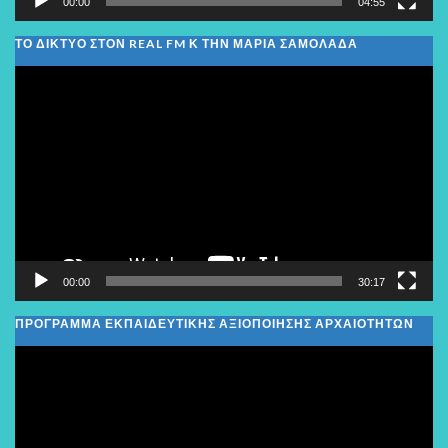
00:00
04:55
ΤΟ ΔΙΚΤΥΟ ΣΤΟΝ REAL FM Κ ΤΗΝ ΜΑΡΙΑ ΣΑΜΟΛΑΔΑ
Πρόγραμμα
Αναπαραγωγής
Βίντεο
00:00
30:17
ΠΡΟΓΡΑΜΜΑ ΕΚΠΑΙΔΕΥΤΙΚΗΣ ΑΞΙΟΠΟΙΗΣΗΣ ΑΡΧΑΙΟΤΗΤΩΝ
Πρόγραμμα
Αναπαραγωγής
Βίντεο