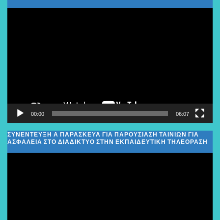
Πρόγραμμα
Αναπαραγωγής
Βίντεο
00:00
06:07
ΣΥΝΕΝΤΕΥΞΗ Α ΠΑΡΑΣΚΕΥΑ ΓΙΑ ΠΑΡΟΥΣΙΑΣΗ ΤΑΙΝΙΩΝ ΓΙΑ
ΑΣΦΑΛΕΙΑ ΣΤΟ ΔΙΑΔΙΚΤΥΟ ΣΤΗΝ ΕΚΠΑΙΔΕΥΤΙΚΗ ΤΗΛΕΟΡΑΣΗ
Πρόγραμμα
Αναπαραγωγής
Βίντεο