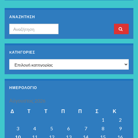
ΑΝΑΖΗΤΗΣΗ
Search for:
KΑΤΗΓΟΡΊΕΣ
Kατηγορίες
ΗΜΕΡΟΛΟΓΙΟ
Αύγουστος 2026
Δ
Τ
Τ
Π
Π
Σ
Κ
1
2
3
4
5
6
7
8
9
10
11
12
13
14
15
16