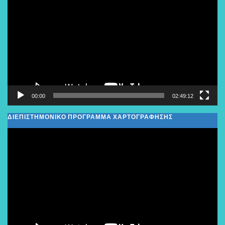
Αναπαραγωγής
Βίντεο
00:00
02:49:12
ΔΙΕΠΙΣΤΗΜΟΝΙΚΟ ΠΡΟΓΡΑΜΜΑ ΧΑΡΤΟΓΡΑΦΗΣΗΣ
Πρόγραμμα
Αναπαραγωγής
Βίντεο