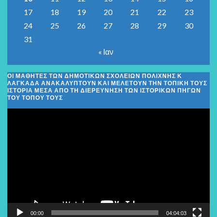
17
18
19
20
21
22
23
24
25
26
27
28
29
30
31
« Ιαν
ΟΙ ΜΑΘΗΤΈΣ ΤΩΝ ΔΗΜΟΤΙΚΏΝ ΣΧΟΛΕΊΩΝ ΠΟΛΊΧΝΗΣ Κ
ΛΑΓΚΑΔΆ ΑΝΑΚΑΛΎΠΤΟΥΝ ΚΑΙ ΜΕΛΕΤΟΎΝ ΤΗΝ ΤΟΠΙΚΉ ΤΟΥΣ
ΙΣΤΟΡΊΑ ΜΈΣΑ ΑΠΌ ΤΗ ΔΙΕΡΕΎΝΗΣΗ ΤΩΝ ΙΣΤΟΡΙΚΏΝ ΠΗΓΏΝ
ΤΟΥ ΤΌΠΟΥ ΤΟΥΣ
Πρόγραμμα
Αναπαραγωγής
Βίντεο
00:00
04:04:03