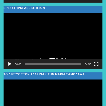
ΕΡΓΑΣΤΗΡΙΑ ΔΕΞΙΟΤΗΤΩΝ
Πρόγραμμα
Αναπαραγωγής
Βίντεο
00:00
04:55
ΤΟ ΔΙΚΤΥΟ ΣΤΟΝ REAL FM Κ ΤΗΝ ΜΑΡΙΑ ΣΑΜΟΛΑΔΑ
Πρόγραμμα
Αναπαραγωγής
Βίντεο