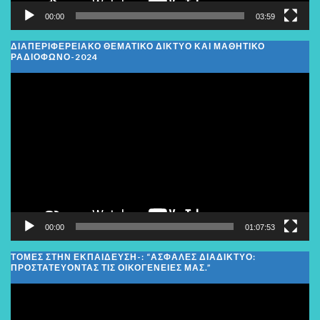
00:00
03:59
ΔΙΑΠΕΡΙΦΕΡΕΙΑΚΌ ΘΕΜΑΤΙΚΌ ΔΊΚΤΥΟ ΚΑΙ ΜΑΘΗΤΙΚΌ
ΡΑΔΙΌΦΩΝΟ-2024
Πρόγραμμα
Αναπαραγωγής
Βίντεο
00:00
01:07:53
ΤΟΜΕΣ ΣΤΗΝ ΕΚΠΑΙΔΕΥΣΗ-: “ΑΣΦΑΛΈΣ ΔΙΑΔΊΚΤΥΟ:
ΠΡΟΣΤΑΤΕΎΟΝΤΑΣ ΤΙΣ ΟΙΚΟΓΈΝΕΙΕΣ ΜΑΣ.”
Πρόγραμμα
Αναπαραγωγής