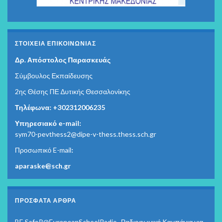
ΣΤΟΙΧΕΊΑ ΕΠΙΚΟΙΝΩΝΊΑΣ
Δρ. Απόστολος Παρασκευάς
Σύμβουλος Εκπαίδευσης
2ης Θέσης ΠΕ Δυτικής Θεσσαλονίκης
Τηλέφωνα: +302312006235
Υπηρεσιακό e-mail:
sym70-pevthess2@dipe-v-thess.thess.sch.gr
Προσωπικό E-mail
:
aparaske@sch.gr
ΠΡΌΣΦΑΤΑ ΆΡΘΡΑ
BE SafeR@EuropeanSchoolRadio- Ραδιοφωνική Καμπάνια για