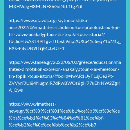
MXHVoigH8MLNE86GdNtL1tgZtiI
https://www.otavoice.gr/aytodioikitika-
nea/2022/06/mathites-scholeion-tou-oraiokastrou-kai-
tis-volvis-anakalyptoun-tin-topiki-tous-istoria/?
fbclid=IwAR149lTgvrfJJ5sL9mp2UXtu41u6eqY1oMCj_
RXk-F8vDB9ITrjMctvDz-4
https://www.tanea.gr/2022/06/02/greece/education/ma
thites-dimotikon-sxoleion-anakalyptoun-kai-meletoun-
tin-topiki-tous-istoria/?fbclid=IwAR1UyTLujCe2Pt-
ZVVyrFJUi84NugmiR7dPwBWOs8gH77uENNW2ZgK
A_Qws
https://www.vimathess-
news.gr/%cf%89%cf%81%ce%b1%ce%b9%cf%8c%ce
%ba%ce%b1%cf%83%cf%84%cf%81%ce%bf-
%ce%b2%cf%8c%ce%bb%ce%b2%ce%b7-