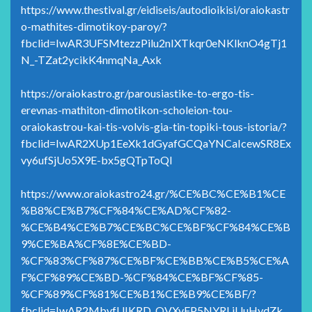
https://www.thestival.gr/eidiseis/autodioikisi/oraiokastr
o-mathites-dimotikoy-paroy/?
fbclid=IwAR3UFSMtezzPilu2nIXTkqr0eNKlknO4gTj1
N_-TZat2ycikK4nmqNa_Axk
https://oraiokastro.gr/parousiastike-to-ergo-tis-
erevnas-mathiton-dimotikon-scholeion-tou-
oraiokastrou-kai-tis-volvis-gia-tin-topiki-tous-istoria/?
fbclid=IwAR2XUp1EeXk1dGyafGCQaYNCaIcewSR8Ex
vy6ufSjUo5X9E-bx5gQTpToQI
https://www.oraiokastro24.gr/%CE%BC%CE%B1%CE
%B8%CE%B7%CF%84%CE%AD%CF%82-
%CE%B4%CE%B7%CE%BC%CE%BF%CF%84%CE%B
9%CE%BA%CF%8E%CE%BD-
%CF%83%CF%87%CE%BF%CE%BB%CE%B5%CE%A
F%CF%89%CE%BD-%CF%84%CE%BF%CF%85-
%CF%89%CF%81%CE%B1%CE%B9%CE%BF/?
fbclid=IwAR2MbvfUIKRD_QVXyFP5NYRLjUuHydZk