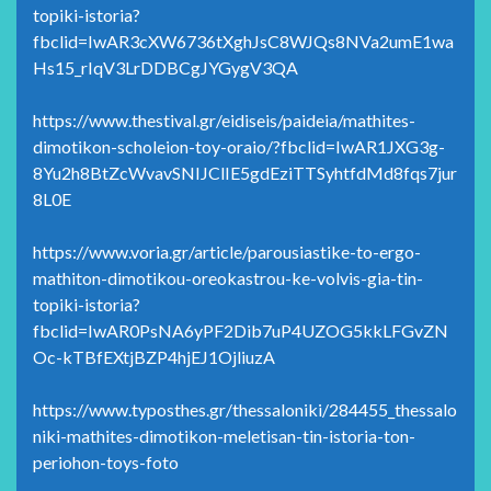
topiki-istoria?
fbclid=IwAR3cXW6736tXghJsC8WJQs8NVa2umE1wa
Hs15_rIqV3LrDDBCgJYGygV3QA
https://www.thestival.gr/eidiseis/paideia/mathites-
dimotikon-scholeion-toy-oraio/?fbclid=IwAR1JXG3g-
8Yu2h8BtZcWvavSNIJClIE5gdEziTTSyhtfdMd8fqs7jur
8L0E
https://www.voria.gr/article/parousiastike-to-ergo-
mathiton-dimotikou-oreokastrou-ke-volvis-gia-tin-
topiki-istoria?
fbclid=IwAR0PsNA6yPF2Dib7uP4UZOG5kkLFGvZN
Oc-kTBfEXtjBZP4hjEJ1OjliuzA
https://www.typosthes.gr/thessaloniki/284455_thessalo
niki-mathites-dimotikon-meletisan-tin-istoria-ton-
periohon-toys-foto