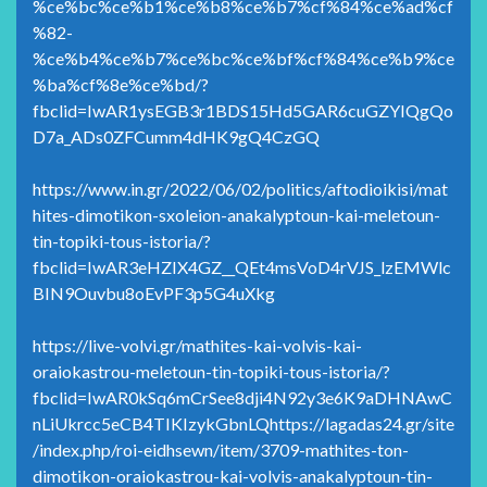
%ce%bc%ce%b1%ce%b8%ce%b7%cf%84%ce%ad%cf
%82-
%ce%b4%ce%b7%ce%bc%ce%bf%cf%84%ce%b9%ce
%ba%cf%8e%ce%bd/?
fbclid=IwAR1ysEGB3r1BDS15Hd5GAR6cuGZYIQgQo
D7a_ADs0ZFCumm4dHK9gQ4CzG
Q
https://www.in.gr/2022/06/02/politics/aftodioikisi/mat
hites-dimotikon-sxoleion-anakalyptoun-kai-meletoun-
tin-topiki-tous-istoria/?
fbclid=IwAR3eHZIX4GZ__QEt4msVoD4rVJS_lzEMWlc
BIN9Ouvbu8oEvPF3p5G4uXkg
https://live-volvi.gr/mathites-kai-volvis-kai-
oraiokastrou-meletoun-tin-topiki-tous-istoria/?
fbclid=IwAR0kSq6mCrSee8dji4N92y3e6K9aDHNAwC
nLiUkrcc5eCB4TIKIzykGbnLQhttps://lagadas24.gr/site
/index.php/roi-eidhsewn/item/3709-mathites-ton-
dimotikon-oraiokastrou-kai-volvis-anakalyptoun-tin-