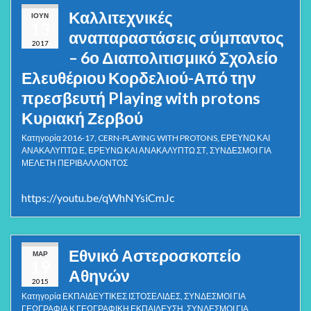
Καλλιτεχνικές
ΙΟΎΝ
13
αναπαραστάσεις σύμπαντος
2017
– 6ο Διαπολιτισμικό Σχολείο
Ελευθέριου Κορδελιού-Από την
πρεσβευτή Playing with protons
Κυριακή Ζερβού
Κατηγορία
2016-17
,
CERN-PLAYING WITH PROTONS
,
ΕΡΕΥΝΩ ΚΑΙ
ΑΝΑΚΑΛΥΠΤΩ Ε
,
ΕΡΕΥΝΩ ΚΑΙ ΑΝΑΚΑΛΥΠΤΩ ΣΤ
,
ΣΥΝΔΕΣΜΟΙ ΓΙΑ
ΜΕΛΕΤΗ ΠΕΡΙΒΑΛΛΟΝΤΟΣ
https://youtu.be/qWhNYsiCmJc
Εθνικό Αστεροσκοπείο
ΜΑΡ
19
Αθηνών
2015
Κατηγορία
ΕΚΠΑΙΔΕΥΤΙΚΕΣ ΙΣΤΟΣΕΛΙΔΕΣ
,
ΣΥΝΔΕΣΜΟΙ ΓΙΑ
ΓΕΩΓΡΑΦΙΑ Κ ΓΕΩΓΡΑΦΙΚΗ ΕΚΠΑΙΔΕΥΣΗ
,
ΣΥΝΔΕΣΜΟΙ ΓΙΑ