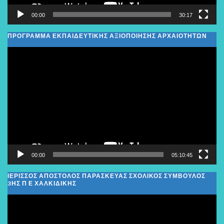
00:00
30:17
ΠΡΟΓΡΑΜΜΑ ΕΚΠΑΙΔΕΥΤΙΚΗΣ ΑΞΙΟΠΟΙΗΣΗΣ ΑΡΧΑΙΟΤΗΤΩΝ
Πρόγραμμα
Αναπαραγωγής
Βίντεο
00:00
05:10:45
ΙΕΡΙΣΣΟΣ ΑΠΟΣΤΟΛΟΣ ΠΑΡΑΣΚΕΥΑΣ ΣΧΟΛΙΚΌΣ ΣΎΜΒΟΥΛΟΣ
3ΗΣ Π Ε ΧΑΛΚΙΔΙΚΉΣ
Πρόγραμμα
Αναπαραγωγής
Βίντεο