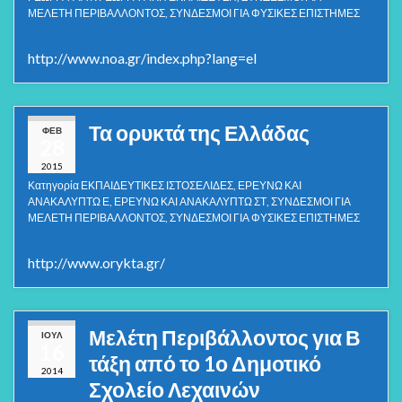
ΜΕΛΕΤΗ ΠΕΡΙΒΑΛΛΟΝΤΟΣ
,
ΣΥΝΔΕΣΜΟΙ ΓΙΑ ΦΥΣΙΚΕΣ ΕΠΙΣΤΗΜΕΣ
http://www.noa.gr/index.php?lang=el
Τα ορυκτά της Ελλάδας
ΦΕΒ
28
2015
Κατηγορία
ΕΚΠΑΙΔΕΥΤΙΚΕΣ ΙΣΤΟΣΕΛΙΔΕΣ
,
ΕΡΕΥΝΩ ΚΑΙ
ΑΝΑΚΑΛΥΠΤΩ Ε
,
ΕΡΕΥΝΩ ΚΑΙ ΑΝΑΚΑΛΥΠΤΩ ΣΤ
,
ΣΥΝΔΕΣΜΟΙ ΓΙΑ
ΜΕΛΕΤΗ ΠΕΡΙΒΑΛΛΟΝΤΟΣ
,
ΣΥΝΔΕΣΜΟΙ ΓΙΑ ΦΥΣΙΚΕΣ ΕΠΙΣΤΗΜΕΣ
http://www.orykta.gr/
Μελέτη Περιβάλλοντος για Β
ΙΟΎΛ
16
τάξη από το 1ο Δημοτικό
2014
Σχολείο Λεχαινών