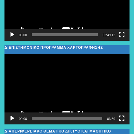
00:00
02:49:12
ΔΙΕΠΙΣΤΗΜΟΝΙΚΟ ΠΡΟΓΡΑΜΜΑ ΧΑΡΤΟΓΡΑΦΗΣΗΣ
Πρόγραμμα
Αναπαραγωγής
Βίντεο
00:00
03:59
ΔΙΑΠΕΡΙΦΕΡΕΙΑΚΌ ΘΕΜΑΤΙΚΌ ΔΊΚΤΥΟ ΚΑΙ ΜΑΘΗΤΙΚΌ