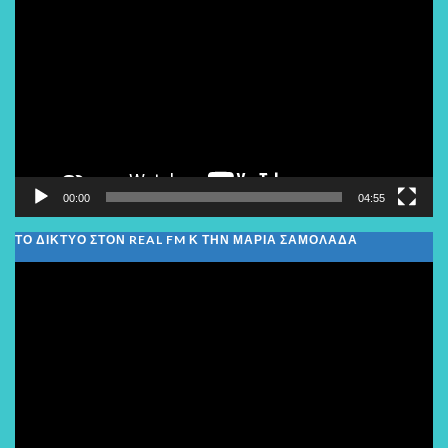
Αναπαραγωγής
Βίντεο
00:00
04:55
ΤΟ ΔΙΚΤΥΟ ΣΤΟΝ REAL FM Κ ΤΗΝ ΜΑΡΙΑ ΣΑΜΟΛΑΔΑ
Πρόγραμμα
Αναπαραγωγής
Βίντεο