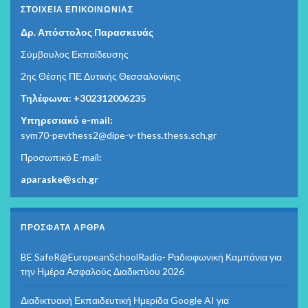
ΣΤΟΙΧΕΊΑ ΕΠΙΚΟΙΝΩΝΊΑΣ
Δρ. Απόστολος Παρασκευάς
Σύμβουλος Εκπαίδευσης
2ης Θέσης ΠΕ Δυτικής Θεσσαλονίκης
Τηλέφωνα: +302312006235
Υπηρεσιακό e-mail:
sym70-pevthess2@dipe-v-thess.thess.sch.gr
Προσωπικό E-mail
:
aparaske@sch.gr
ΠΡΌΣΦΑΤΑ ΆΡΘΡΑ
BE SafeR@EuropeanSchoolRadio- Ραδιοφωνική Καμπάνια για
την Ημέρα Ασφαλούς Διαδικτύου 2026
Διαδικτυακή Εκπαιδευτική Ημερίδα Google AI για