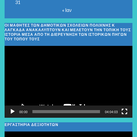
31
« Ιαν
ΟΙ ΜΑΘΗΤΈΣ ΤΩΝ ΔΗΜΟΤΙΚΏΝ ΣΧΟΛΕΊΩΝ ΠΟΛΊΧΝΗΣ Κ
ΛΑΓΚΑΔΆ ΑΝΑΚΑΛΎΠΤΟΥΝ ΚΑΙ ΜΕΛΕΤΟΎΝ ΤΗΝ ΤΟΠΙΚΉ ΤΟΥΣ
ΙΣΤΟΡΊΑ ΜΈΣΑ ΑΠΌ ΤΗ ΔΙΕΡΕΎΝΗΣΗ ΤΩΝ ΙΣΤΟΡΙΚΏΝ ΠΗΓΏΝ
ΤΟΥ ΤΌΠΟΥ ΤΟΥΣ
Πρόγραμμα
Αναπαραγωγής
Βίντεο
00:00
04:04:03
ΕΡΓΑΣΤΗΡΙΑ ΔΕΞΙΟΤΗΤΩΝ
Πρόγραμμα