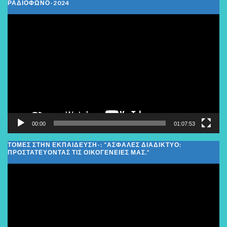
ΡΑΔΙΌΦΩΝΟ-2024
Πρόγραμμα
Αναπαραγωγής
Βίντεο
00:00
01:07:53
ΤΟΜΕΣ ΣΤΗΝ ΕΚΠΑΙΔΕΥΣΗ-: “ΑΣΦΑΛΈΣ ΔΙΑΔΊΚΤΥΟ:
ΠΡΟΣΤΑΤΕΎΟΝΤΑΣ ΤΙΣ ΟΙΚΟΓΈΝΕΙΕΣ ΜΑΣ.”
Πρόγραμμα
Αναπαραγωγής
Βίντεο