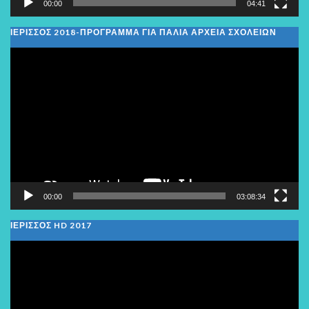
00:00
04:41
ΙΕΡΙΣΣΟΣ 2018-ΠΡΟΓΡΑΜΜΑ ΓΙΑ ΠΑΛΙΑ ΑΡΧΕΙΑ ΣΧΟΛΕΙΩΝ
Πρόγραμμα
Αναπαραγωγής
Βίντεο
00:00
03:08:34
ΙΕΡΙΣΣΟΣ HD 2017
Πρόγραμμα
Αναπαραγωγής
Βίντεο