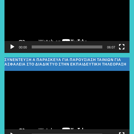
00:00
06:07
ΣΥΝΕΝΤΕΥΞΗ Α ΠΑΡΑΣΚΕΥΑ ΓΙΑ ΠΑΡΟΥΣΙΑΣΗ ΤΑΙΝΙΩΝ ΓΙΑ
ΑΣΦΑΛΕΙΑ ΣΤΟ ΔΙΑΔΙΚΤΥΟ ΣΤΗΝ ΕΚΠΑΙΔΕΥΤΙΚΗ ΤΗΛΕΟΡΑΣΗ
Πρόγραμμα
Αναπαραγωγής
Βίντεο