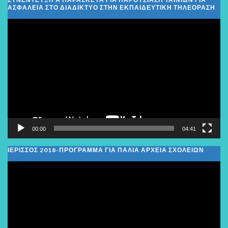
ΑΣΦΑΛΕΙΑ ΣΤΟ ΔΙΑΔΙΚΤΥΟ ΣΤΗΝ ΕΚΠΑΙΔΕΥΤΙΚΗ ΤΗΛΕΟΡΑΣΗ
Πρόγραμμα
Αναπαραγωγής
Βίντεο
00:00
04:41
ΙΕΡΙΣΣΟΣ 2018-ΠΡΟΓΡΑΜΜΑ ΓΙΑ ΠΑΛΙΑ ΑΡΧΕΙΑ ΣΧΟΛΕΙΩΝ
Πρόγραμμα
Αναπαραγωγής
Βίντεο