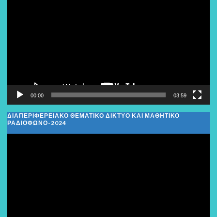
Αναπαραγωγής
Βίντεο
00:00
03:59
ΔΙΑΠΕΡΙΦΕΡΕΙΑΚΌ ΘΕΜΑΤΙΚΌ ΔΊΚΤΥΟ ΚΑΙ ΜΑΘΗΤΙΚΌ
ΡΑΔΙΌΦΩΝΟ-2024
Πρόγραμμα
Αναπαραγωγής
Βίντεο