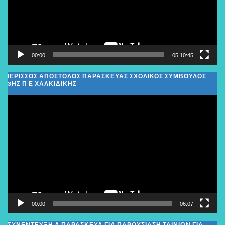
00:00
05:10:45
ΙΕΡΙΣΣΟΣ ΑΠΟΣΤΟΛΟΣ ΠΑΡΑΣΚΕΥΑΣ ΣΧΟΛΙΚΌΣ ΣΎΜΒΟΥΛΟΣ
3ΗΣ Π Ε ΧΑΛΚΙΔΙΚΉΣ
Πρόγραμμα
Αναπαραγωγής
Βίντεο
00:00
06:07
ΣΥΝΕΝΤΕΥΞΗ Α ΠΑΡΑΣΚΕΥΑ ΓΙΑ ΠΑΡΟΥΣΙΑΣΗ ΤΑΙΝΙΩΝ ΓΙΑ