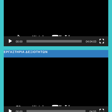
Βίντεο
00:00
04:04:03
ΕΡΓΑΣΤΗΡΙΑ ΔΕΞΙΟΤΗΤΩΝ
Πρόγραμμα
Αναπαραγωγής
Βίντεο
00:00
04:55