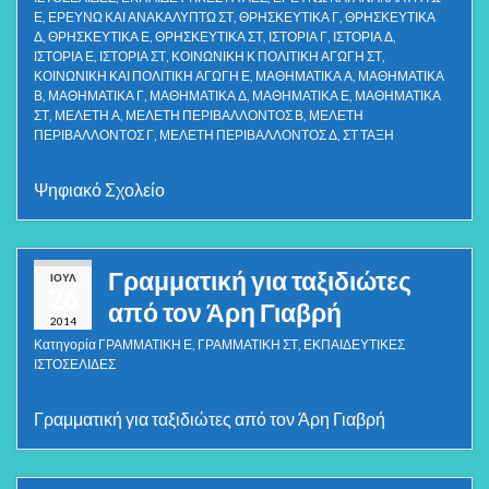
Ε
,
ΕΡΕΥΝΩ ΚΑΙ ΑΝΑΚΑΛΥΠΤΩ ΣΤ
,
ΘΡΗΣΚΕΥΤΙΚΑ Γ
,
ΘΡΗΣΚΕΥΤΙΚΑ
Δ
,
ΘΡΗΣΚΕΥΤΙΚΑ Ε
,
ΘΡΗΣΚΕΥΤΙΚΑ ΣΤ
,
ΙΣΤΟΡΙΑ Γ
,
ΙΣΤΟΡΙΑ Δ
,
ΙΣΤΟΡΙΑ Ε
,
ΙΣΤΟΡΙΑ ΣΤ
,
ΚΟΙΝΩΝΙΚΗ Κ ΠΟΛΙΤΙΚΗ ΑΓΩΓΗ ΣΤ
,
ΚΟΙΝΩΝΙΚΗ ΚΑΙ ΠΟΛΙΤΙΚΗ ΑΓΩΓΗ Ε
,
ΜΑΘΗΜΑΤΙΚΑ Α
,
ΜΑΘΗΜΑΤΙΚΑ
Β
,
ΜΑΘΗΜΑΤΙΚΑ Γ
,
ΜΑΘΗΜΑΤΙΚΑ Δ
,
ΜΑΘΗΜΑΤΙΚΑ Ε
,
ΜΑΘΗΜΑΤΙΚΑ
ΣΤ
,
ΜΕΛΕΤΗ Α
,
ΜΕΛΕΤΗ ΠΕΡΙΒΑΛΛΟΝΤΟΣ Β
,
ΜΕΛΕΤΗ
ΠΕΡΙΒΑΛΛΟΝΤΟΣ Γ
,
ΜΕΛΕΤΗ ΠΕΡΙΒΑΛΛΟΝΤΟΣ Δ
,
ΣΤ ΤΑΞΗ
Ψηφιακό Σχολείο
Γραμματική για ταξιδιώτες
ΙΟΎΛ
26
από τον Άρη Γιαβρή
2014
Κατηγορία
ΓΡΑΜΜΑΤΙΚΗ Ε
,
ΓΡΑΜΜΑΤΙΚΗ ΣΤ
,
ΕΚΠΑΙΔΕΥΤΙΚΕΣ
ΙΣΤΟΣΕΛΙΔΕΣ
Γραμματική για ταξιδιώτες από τον Άρη Γιαβρή