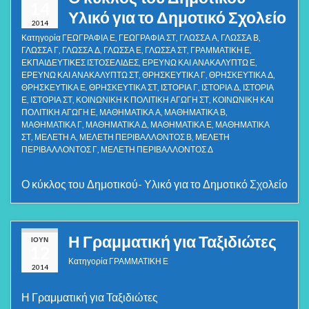
14
Υλικό για το Δημοτικό Σχολείο
2014
Κατηγορία
ΓΕΩΓΡΑΦΙΑ Ε
,
ΓΕΩΓΡΑΦΙΑ ΣΤ
,
ΓΛΩΣΣΑ Α
,
ΓΛΩΣΣΑ Β
,
ΓΛΩΣΣΑ Γ
,
ΓΛΩΣΣΑ Δ
,
ΓΛΩΣΣΑ Ε
,
ΓΛΩΣΣΑ ΣΤ
,
ΓΡΑΜΜΑΤΙΚΗ Ε
,
ΕΚΠΑΙΔΕΥΤΙΚΕΣ ΙΣΤΟΣΕΛΙΔΕΣ
,
ΕΡΕΥΝΩ ΚΑΙ ΑΝΑΚΑΛΥΠΤΩ Ε
,
ΕΡΕΥΝΩ ΚΑΙ ΑΝΑΚΑΛΥΠΤΩ ΣΤ
,
ΘΡΗΣΚΕΥΤΙΚΑ Γ
,
ΘΡΗΣΚΕΥΤΙΚΑ Δ
,
ΘΡΗΣΚΕΥΤΙΚΑ Ε
,
ΘΡΗΣΚΕΥΤΙΚΑ ΣΤ
,
ΙΣΤΟΡΙΑ Γ
,
ΙΣΤΟΡΙΑ Δ
,
ΙΣΤΟΡΙΑ
Ε
,
ΙΣΤΟΡΙΑ ΣΤ
,
ΚΟΙΝΩΝΙΚΗ Κ ΠΟΛΙΤΙΚΗ ΑΓΩΓΗ ΣΤ
,
ΚΟΙΝΩΝΙΚΗ ΚΑΙ
ΠΟΛΙΤΙΚΗ ΑΓΩΓΗ Ε
,
ΜΑΘΗΜΑΤΙΚΑ Α
,
ΜΑΘΗΜΑΤΙΚΑ Β
,
ΜΑΘΗΜΑΤΙΚΑ Γ
,
ΜΑΘΗΜΑΤΙΚΑ Δ
,
ΜΑΘΗΜΑΤΙΚΑ Ε
,
ΜΑΘΗΜΑΤΙΚΑ
ΣΤ
,
ΜΕΛΕΤΗ Α
,
ΜΕΛΕΤΗ ΠΕΡΙΒΑΛΛΟΝΤΟΣ Β
,
ΜΕΛΕΤΗ
ΠΕΡΙΒΑΛΛΟΝΤΟΣ Γ
,
ΜΕΛΕΤΗ ΠΕΡΙΒΑΛΛΟΝΤΟΣ Δ
Ο κύκλος του Δημοτικού- Υλικό για το Δημοτικό Σχολείο
Η Γραμματική για Ταξιδιώτες
ΙΟΎΝ
12
Κατηγορία
ΓΡΑΜΜΑΤΙΚΗ Ε
2014
Η Γραμματική για Ταξιδιώτες