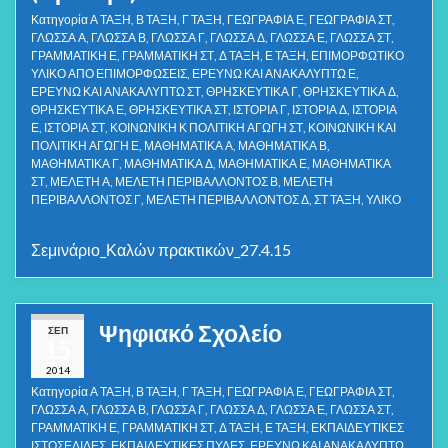
Κατηγορία
Α ΤΑΞΗ
,
Β ΤΑΞΗ
,
Γ ΤΑΞΗ
,
ΓΕΩΓΡΑΦΙΑ Ε
,
ΓΕΩΓΡΑΦΙΑ ΣΤ
,
ΓΛΩΣΣΑ Α
,
ΓΛΩΣΣΑ Β
,
ΓΛΩΣΣΑ Γ
,
ΓΛΩΣΣΑ Δ
,
ΓΛΩΣΣΑ Ε
,
ΓΛΩΣΣΑ ΣΤ
,
ΓΡΑΜΜΑΤΙΚΗ Ε
,
ΓΡΑΜΜΑΤΙΚΗ ΣΤ
,
Δ ΤΑΞΗ
,
Ε ΤΑΞΗ
,
ΕΠΙΜΟΡΦΩΤΙΚΟ
ΥΛΙΚΟ ΑΠΟ ΕΠΙΜΟΡΦΩΣΕΙΣ
,
ΕΡΕΥΝΩ ΚΑΙ ΑΝΑΚΑΛΥΠΤΩ Ε
,
ΕΡΕΥΝΩ ΚΑΙ ΑΝΑΚΑΛΥΠΤΩ ΣΤ
,
ΘΡΗΣΚΕΥΤΙΚΑ Γ
,
ΘΡΗΣΚΕΥΤΙΚΑ Δ
,
ΘΡΗΣΚΕΥΤΙΚΑ Ε
,
ΘΡΗΣΚΕΥΤΙΚΑ ΣΤ
,
ΙΣΤΟΡΙΑ Γ
,
ΙΣΤΟΡΙΑ Δ
,
ΙΣΤΟΡΙΑ
Ε
,
ΙΣΤΟΡΙΑ ΣΤ
,
ΚΟΙΝΩΝΙΚΗ Κ ΠΟΛΙΤΙΚΗ ΑΓΩΓΗ ΣΤ
,
ΚΟΙΝΩΝΙΚΗ ΚΑΙ
ΠΟΛΙΤΙΚΗ ΑΓΩΓΗ Ε
,
ΜΑΘΗΜΑΤΙΚΑ Α
,
ΜΑΘΗΜΑΤΙΚΑ Β
,
ΜΑΘΗΜΑΤΙΚΑ Γ
,
ΜΑΘΗΜΑΤΙΚΑ Δ
,
ΜΑΘΗΜΑΤΙΚΑ Ε
,
ΜΑΘΗΜΑΤΙΚΑ
ΣΤ
,
ΜΕΛΕΤΗ Α
,
ΜΕΛΕΤΗ ΠΕΡΙΒΑΛΛΟΝΤΟΣ Β
,
ΜΕΛΕΤΗ
ΠΕΡΙΒΑΛΛΟΝΤΟΣ Γ
,
ΜΕΛΕΤΗ ΠΕΡΙΒΑΛΛΟΝΤΟΣ Δ
,
ΣΤ ΤΑΞΗ
,
ΥΛΙΚΟ
Σεμινάριο_Καλών πρακτικών_27.4.15
Ψηφιακό Σχολείο
ΣΕΠ
15
2014
Κατηγορία
Α ΤΑΞΗ
,
Β ΤΑΞΗ
,
Γ ΤΑΞΗ
,
ΓΕΩΓΡΑΦΙΑ Ε
,
ΓΕΩΓΡΑΦΙΑ ΣΤ
,
ΓΛΩΣΣΑ Α
,
ΓΛΩΣΣΑ Β
,
ΓΛΩΣΣΑ Γ
,
ΓΛΩΣΣΑ Δ
,
ΓΛΩΣΣΑ Ε
,
ΓΛΩΣΣΑ ΣΤ
,
ΓΡΑΜΜΑΤΙΚΗ Ε
,
ΓΡΑΜΜΑΤΙΚΗ ΣΤ
,
Δ ΤΑΞΗ
,
Ε ΤΑΞΗ
,
ΕΚΠΑΙΔΕΥΤΙΚΕΣ
ΙΣΤΟΣΕΛΙΔΕΣ
,
ΕΚΠΑΙΔΕΥΤΙΚΕΣ ΠΥΛΕΣ
,
ΕΡΕΥΝΩ ΚΑΙ ΑΝΑΚΑΛΥΠΤΩ