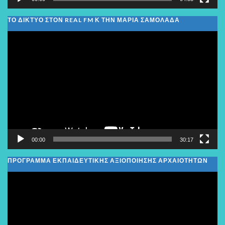
ΤΟ ΔΙΚΤΥΟ ΣΤΟΝ REAL FM Κ ΤΗΝ ΜΑΡΙΑ ΣΑΜΟΛΑΔΑ
Πρόγραμμα
Αναπαραγωγής
Βίντεο
00:00
30:17
ΠΡΟΓΡΑΜΜΑ ΕΚΠΑΙΔΕΥΤΙΚΗΣ ΑΞΙΟΠΟΙΗΣΗΣ ΑΡΧΑΙΟΤΗΤΩΝ
Πρόγραμμα
Αναπαραγωγής
Βίντεο