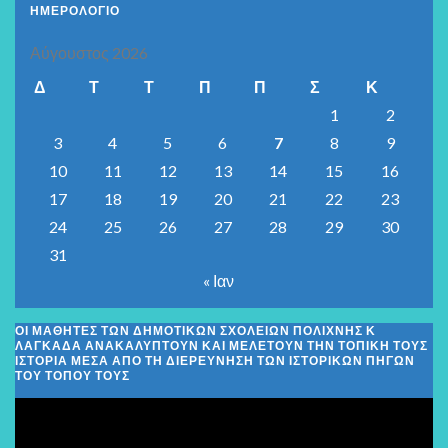
ΗΜΕΡΟΛΟΓΙΟ
Αύγουστος 2026
Δ
Τ
Τ
Π
Π
Σ
Κ
1
2
3
4
5
6
7
8
9
10
11
12
13
14
15
16
17
18
19
20
21
22
23
24
25
26
27
28
29
30
31
« Ιαν
ΟΙ ΜΑΘΗΤΈΣ ΤΩΝ ΔΗΜΟΤΙΚΏΝ ΣΧΟΛΕΊΩΝ ΠΟΛΊΧΝΗΣ Κ
ΛΑΓΚΑΔΆ ΑΝΑΚΑΛΎΠΤΟΥΝ ΚΑΙ ΜΕΛΕΤΟΎΝ ΤΗΝ ΤΟΠΙΚΉ ΤΟΥΣ
ΙΣΤΟΡΊΑ ΜΈΣΑ ΑΠΌ ΤΗ ΔΙΕΡΕΎΝΗΣΗ ΤΩΝ ΙΣΤΟΡΙΚΏΝ ΠΗΓΏΝ
ΤΟΥ ΤΌΠΟΥ ΤΟΥΣ
Πρόγραμμα
Αναπαραγωγής