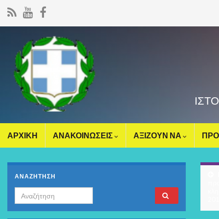
ΙΣΤ
ΑΡΧΙΚΗ
ΑΝΑΚΟΙΝΩΣΕΙΣ
ΑΞΙΖΟΥΝ ΝΑ
ΠΡΟ
ΑΝΑΖΗΤΗΣΗ
προ
κλη
Search for:
20