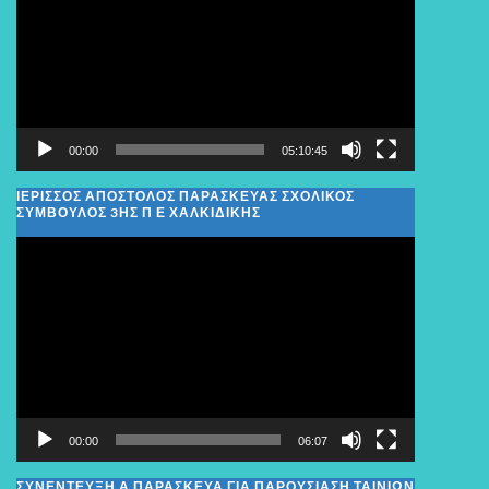
Βίντεο
00:00
05:10:45
ΙΕΡΙΣΣΟΣ ΑΠΟΣΤΟΛΟΣ ΠΑΡΑΣΚΕΥΑΣ ΣΧΟΛΙΚΌΣ
ΣΎΜΒΟΥΛΟΣ 3ΗΣ Π Ε ΧΑΛΚΙΔΙΚΉΣ
Πρόγραμμα
Αναπαραγωγής
Βίντεο
00:00
06:07
ΣΥΝΕΝΤΕΥΞΗ Α ΠΑΡΑΣΚΕΥΑ ΓΙΑ ΠΑΡΟΥΣΙΑΣΗ ΤΑΙΝΙΩΝ