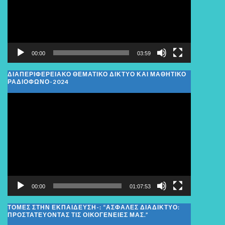
00:00
03:59
ΔΙΑΠΕΡΙΦΕΡΕΙΑΚΌ ΘΕΜΑΤΙΚΌ ΔΊΚΤΥΟ ΚΑΙ ΜΑΘΗΤΙΚΌ
ΡΑΔΙΌΦΩΝΟ-2024
Πρόγραμμα
Αναπαραγωγής
Βίντεο
00:00
01:07:53
ΤΟΜΕΣ ΣΤΗΝ ΕΚΠΑΙΔΕΥΣΗ-: “ΑΣΦΑΛΈΣ ΔΙΑΔΊΚΤΥΟ:
ΠΡΟΣΤΑΤΕΎΟΝΤΑΣ ΤΙΣ ΟΙΚΟΓΈΝΕΙΕΣ ΜΑΣ.”