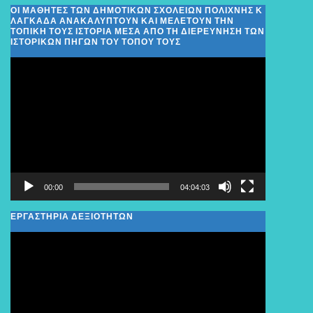
ΟΙ ΜΑΘΗΤΈΣ ΤΩΝ ΔΗΜΟΤΙΚΏΝ ΣΧΟΛΕΊΩΝ ΠΟΛΊΧΝΗΣ Κ
ΛΑΓΚΑΔΆ ΑΝΑΚΑΛΎΠΤΟΥΝ ΚΑΙ ΜΕΛΕΤΟΎΝ ΤΗΝ
ΤΟΠΙΚΉ ΤΟΥΣ ΙΣΤΟΡΊΑ ΜΈΣΑ ΑΠΌ ΤΗ ΔΙΕΡΕΎΝΗΣΗ ΤΩΝ
ΙΣΤΟΡΙΚΏΝ ΠΗΓΏΝ ΤΟΥ ΤΌΠΟΥ ΤΟΥΣ
Πρόγραμμα
Αναπαραγωγής
Βίντεο
00:00
04:04:03
ΕΡΓΑΣΤΗΡΙΑ ΔΕΞΙΟΤΗΤΩΝ
Πρόγραμμα
Αναπαραγωγής
Βίντεο