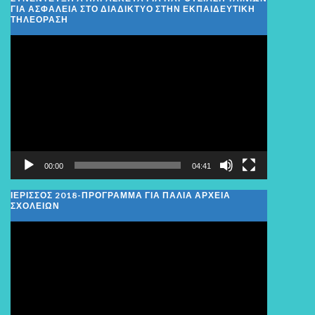
ΓΙΑ ΑΣΦΑΛΕΙΑ ΣΤΟ ΔΙΑΔΙΚΤΥΟ ΣΤΗΝ ΕΚΠΑΙΔΕΥΤΙΚΗ
ΤΗΛΕΟΡΑΣΗ
Πρόγραμμα
Αναπαραγωγής
Βίντεο
00:00
04:41
ΙΕΡΙΣΣΟΣ 2018-ΠΡΟΓΡΑΜΜΑ ΓΙΑ ΠΑΛΙΑ ΑΡΧΕΙΑ
ΣΧΟΛΕΙΩΝ
Πρόγραμμα
Αναπαραγωγής
Βίντεο