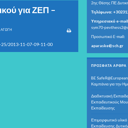
2ης Θέσης ΠΕ Δυτικ
κού για ΖΕΠ –
Τηλέφωνα: +30231
Υπηρεσιακό e-mail
sym70-pevthess2@di
Η ΑΓΩΓΗ
Προσωπικό E-mail
:
06-25/2013-11-07-09-11-00
aparaske@sch.gr
ΠΡΌΣΦΑΤΑ ΆΡΘΡΑ
BE SafeR@European
Καμπάνια για την Η
Διαδικτυακή Εκπαιδε
Εκπαιδευτικούς Μου
Εκπαίδευσης
Επιμορφωτικό υλικ
Εκπαίδευσης Δυτική