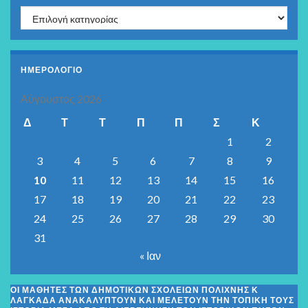
Kατηγορίες
ΗΜΕΡΟΛΟΓΙΟ
Αύγουστος 2026
Δ
Τ
Τ
Π
Π
Σ
Κ
1
2
3
4
5
6
7
8
9
10
11
12
13
14
15
16
17
18
19
20
21
22
23
24
25
26
27
28
29
30
31
« Ιαν
ΟΙ ΜΑΘΗΤΈΣ ΤΩΝ ΔΗΜΟΤΙΚΏΝ ΣΧΟΛΕΊΩΝ ΠΟΛΊΧΝΗΣ Κ
ΛΑΓΚΑΔΆ ΑΝΑΚΑΛΎΠΤΟΥΝ ΚΑΙ ΜΕΛΕΤΟΎΝ ΤΗΝ ΤΟΠΙΚΉ ΤΟΥΣ