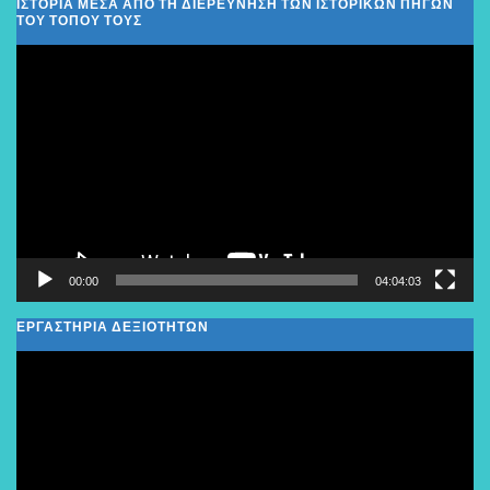
ΙΣΤΟΡΊΑ ΜΈΣΑ ΑΠΌ ΤΗ ΔΙΕΡΕΎΝΗΣΗ ΤΩΝ ΙΣΤΟΡΙΚΏΝ ΠΗΓΏΝ
ΤΟΥ ΤΌΠΟΥ ΤΟΥΣ
Πρόγραμμα
Αναπαραγωγής
Βίντεο
00:00
04:04:03
ΕΡΓΑΣΤΗΡΙΑ ΔΕΞΙΟΤΗΤΩΝ
Πρόγραμμα
Αναπαραγωγής
Βίντεο