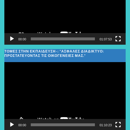
00:00
01:07:53
ΤΟΜΕΣ ΣΤΗΝ ΕΚΠΑΙΔΕΥΣΗ-: “ΑΣΦΑΛΈΣ ΔΙΑΔΊΚΤΥΟ:
ΠΡΟΣΤΑΤΕΎΟΝΤΑΣ ΤΙΣ ΟΙΚΟΓΈΝΕΙΕΣ ΜΑΣ.”
Πρόγραμμα
Αναπαραγωγής
Βίντεο
00:00
01:10:23