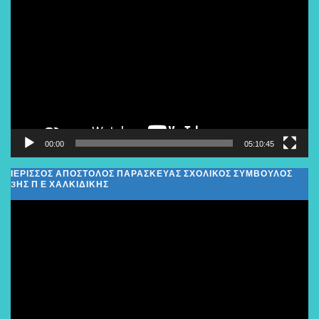
Αναπαραγωγής
Βίντεο
00:00
05:10:45
ΙΕΡΙΣΣΟΣ ΑΠΟΣΤΟΛΟΣ ΠΑΡΑΣΚΕΥΑΣ ΣΧΟΛΙΚΌΣ ΣΎΜΒΟΥΛΟΣ
3ΗΣ Π Ε ΧΑΛΚΙΔΙΚΉΣ
Πρόγραμμα
Αναπαραγωγής
Βίντεο