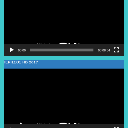
Βίντεο
00:00
03:08:34
ΙΕΡΙΣΣΟΣ HD 2017
Πρόγραμμα
Αναπαραγωγής
Βίντεο