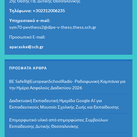
2ης Θέσης ΠΕ Δυτικής Θεσσαλονίκης
Τηλέφωνα: +302312006235
Υπηρεσιακό e-mail:
sym70-pevthess2@dipe-v-thess.thess.sch.gr
Προσωπικό E-mail
:
aparaske@sch.gr
ΠΡΌΣΦΑΤΑ ΆΡΘΡΑ
BE SafeR@EuropeanSchoolRadio- Ραδιοφωνική Καμπάνια για
την Ημέρα Ασφαλούς Διαδικτύου 2026
Διαδικτυακή Εκπαιδευτική Ημερίδα Google AI για
Εκπαιδευτικούς Μουσείο Σχολικής Ζωής και Εκπαίδευσης
Επιμορφωτικό υλικό από επιμορφώσεις Συμβούλων
Εκπαίδευσης Δυτικής Θεσσαλονίκης