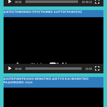
00:00
02:49:12
ΔΙΕΠΙΣΤΗΜΟΝΙΚΟ ΠΡΟΓΡΑΜΜΑ ΧΑΡΤΟΓΡΑΦΗΣΗΣ
Πρόγραμμα
Αναπαραγωγής
Βίντεο
00:00
03:59
ΔΙΑΠΕΡΙΦΕΡΕΙΑΚΌ ΘΕΜΑΤΙΚΌ ΔΊΚΤΥΟ ΚΑΙ ΜΑΘΗΤΙΚΌ
ΡΑΔΙΌΦΩΝΟ-2024
Πρόγραμμα
Αναπαραγωγής
Βίντεο