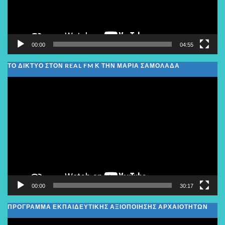
00:00
04:55
ΤΟ ΔΙΚΤΥΟ ΣΤΟΝ REAL FM Κ ΤΗΝ ΜΑΡΙΑ ΣΑΜΟΛΑΔΑ
Πρόγραμμα
Αναπαραγωγής
Βίντεο
00:00
30:17
ΠΡΟΓΡΑΜΜΑ ΕΚΠΑΙΔΕΥΤΙΚΗΣ ΑΞΙΟΠΟΙΗΣΗΣ ΑΡΧΑΙΟΤΗΤΩΝ
Πρόγραμμα