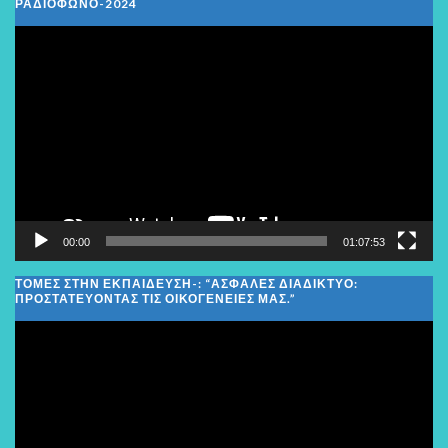
ΡΑΔΙΌΦΩΝΟ-2024
Πρόγραμμα
Αναπαραγωγής
Βίντεο
00:00
01:07:53
ΤΟΜΕΣ ΣΤΗΝ ΕΚΠΑΙΔΕΥΣΗ-: “ΑΣΦΑΛΈΣ ΔΙΑΔΊΚΤΥΟ:
ΠΡΟΣΤΑΤΕΎΟΝΤΑΣ ΤΙΣ ΟΙΚΟΓΈΝΕΙΕΣ ΜΑΣ.”
Πρόγραμμα
Αναπαραγωγής
Βίντεο