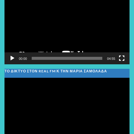
Αναπαραγωγής
Βίντεο
00:00
04:55
ΤΟ ΔΙΚΤΥΟ ΣΤΟΝ REAL FM Κ ΤΗΝ ΜΑΡΙΑ ΣΑΜΟΛΑΔΑ
Πρόγραμμα
Αναπαραγωγής
Βίντεο