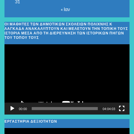
31
« Ιαν
ΟΙ ΜΑΘΗΤΈΣ ΤΩΝ ΔΗΜΟΤΙΚΏΝ ΣΧΟΛΕΊΩΝ ΠΟΛΊΧΝΗΣ Κ
ΛΑΓΚΑΔΆ ΑΝΑΚΑΛΎΠΤΟΥΝ ΚΑΙ ΜΕΛΕΤΟΎΝ ΤΗΝ ΤΟΠΙΚΉ ΤΟΥΣ
ΙΣΤΟΡΊΑ ΜΈΣΑ ΑΠΌ ΤΗ ΔΙΕΡΕΎΝΗΣΗ ΤΩΝ ΙΣΤΟΡΙΚΏΝ ΠΗΓΏΝ
ΤΟΥ ΤΌΠΟΥ ΤΟΥΣ
Πρόγραμμα
Αναπαραγωγής
Βίντεο
00:00
04:04:03
ΕΡΓΑΣΤΗΡΙΑ ΔΕΞΙΟΤΗΤΩΝ
Πρόγραμμα