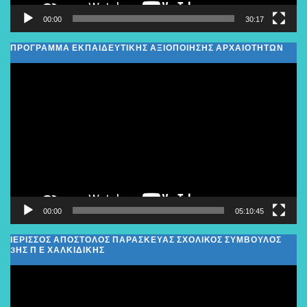
00:00
30:17
ΠΡΟΓΡΑΜΜΑ ΕΚΠΑΙΔΕΥΤΙΚΗΣ ΑΞΙΟΠΟΙΗΣΗΣ ΑΡΧΑΙΟΤΗΤΩΝ
Πρόγραμμα
Αναπαραγωγής
Βίντεο
00:00
05:10:45
ΙΕΡΙΣΣΟΣ ΑΠΟΣΤΟΛΟΣ ΠΑΡΑΣΚΕΥΑΣ ΣΧΟΛΙΚΌΣ ΣΎΜΒΟΥΛΟΣ
3ΗΣ Π Ε ΧΑΛΚΙΔΙΚΉΣ
Πρόγραμμα
Αναπαραγωγής
Βίντεο