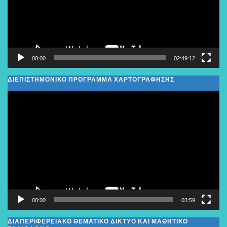
00:00
02:49:12
ΔΙΕΠΙΣΤΗΜΟΝΙΚΟ ΠΡΟΓΡΑΜΜΑ ΧΑΡΤΟΓΡΑΦΗΣΗΣ
Πρόγραμμα
Αναπαραγωγής
Βίντεο
00:00
03:59
ΔΙΑΠΕΡΙΦΕΡΕΙΑΚΌ ΘΕΜΑΤΙΚΌ ΔΊΚΤΥΟ ΚΑΙ ΜΑΘΗΤΙΚΌ