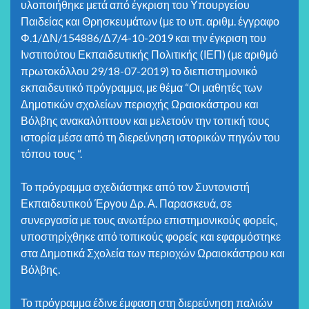
υλοποιήθηκε μετά από έγκριση του Υπουργείου
Παιδείας και Θρησκευμάτων (με το υπ. αριθμ. έγγραφο
Φ.1/ΔΝ/154886/Δ7/4-10-2019 και την έγκριση του
Ινστιτούτου Εκπαιδευτικής Πολιτικής (ΙΕΠ) (με αριθμό
πρωτοκόλλου 29/18-07-2019) το διεπιστημονικό
εκπαιδευτικό πρόγραμμα, με θέμα “Οι μαθητές των
Δημοτικών σχολείων περιοχής Ωραιοκάστρου και
Βόλβης ανακαλύπτουν και μελετούν την τοπική τους
ιστορία μέσα από τη διερεύνηση ιστορικών πηγών του
τόπου τους “.
Το πρόγραμμα σχεδιάστηκε από τον Συντονιστή
Εκπαιδευτικού Έργου Δρ. Α. Παρασκευά, σε
συνεργασία με τους ανωτέρω επιστημονικούς φορείς,
υποστηρίχθηκε από τοπικούς φορείς και εφαρμόστηκε
στα Δημοτικά Σχολεία των περιοχών Ωραιοκάστρου και
Βόλβης.
Το πρόγραμμα έδινε έμφαση στη διερεύνηση παλιών