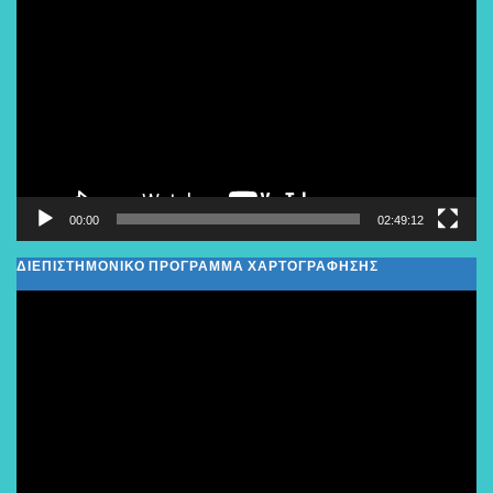
Αναπαραγωγής
Βίντεο
00:00
02:49:12
ΔΙΕΠΙΣΤΗΜΟΝΙΚΟ ΠΡΟΓΡΑΜΜΑ ΧΑΡΤΟΓΡΑΦΗΣΗΣ
Πρόγραμμα
Αναπαραγωγής
Βίντεο