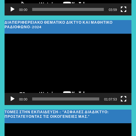
00:00
03:59
ΔΙΑΠΕΡΙΦΕΡΕΙΑΚΌ ΘΕΜΑΤΙΚΌ ΔΊΚΤΥΟ ΚΑΙ ΜΑΘΗΤΙΚΌ
ΡΑΔΙΌΦΩΝΟ-2024
Πρόγραμμα
Αναπαραγωγής
Βίντεο
00:00
01:07:53
ΤΟΜΕΣ ΣΤΗΝ ΕΚΠΑΙΔΕΥΣΗ-: “ΑΣΦΑΛΈΣ ΔΙΑΔΊΚΤΥΟ:
ΠΡΟΣΤΑΤΕΎΟΝΤΑΣ ΤΙΣ ΟΙΚΟΓΈΝΕΙΕΣ ΜΑΣ.”
Πρόγραμμα
Αναπαραγωγής