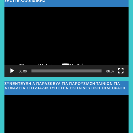
3ΗΣ Π Ε ΧΑΛΚΙΔΙΚΉΣ
Πρόγραμμα
Αναπαραγωγής
Βίντεο
00:00
06:07
ΣΥΝΕΝΤΕΥΞΗ Α ΠΑΡΑΣΚΕΥΑ ΓΙΑ ΠΑΡΟΥΣΙΑΣΗ ΤΑΙΝΙΩΝ ΓΙΑ
ΑΣΦΑΛΕΙΑ ΣΤΟ ΔΙΑΔΙΚΤΥΟ ΣΤΗΝ ΕΚΠΑΙΔΕΥΤΙΚΗ ΤΗΛΕΟΡΑΣΗ
Πρόγραμμα
Αναπαραγωγής
Βίντεο