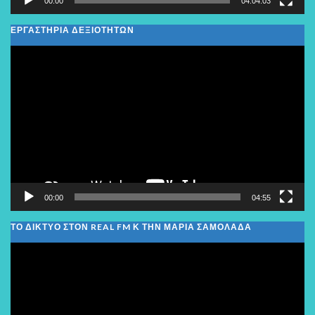
00:00
04:04:03
ΕΡΓΑΣΤΗΡΙΑ ΔΕΞΙΟΤΗΤΩΝ
Πρόγραμμα
Αναπαραγωγής
Βίντεο
00:00
04:55
ΤΟ ΔΙΚΤΥΟ ΣΤΟΝ REAL FM Κ ΤΗΝ ΜΑΡΙΑ ΣΑΜΟΛΑΔΑ
Πρόγραμμα
Αναπαραγωγής
Βίντεο