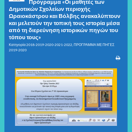
Πρόγραμμα «Οι μαθητές των
Δημοτικών Σχολείων περιοχής
Ωραιοκάστρου και Βόλβης ανακαλύπτουν
και μελετούν την τοπική τους ιστορία μέσα
από τη διερεύνηση ιστορικών πηγών του
τόπου τους»
Κατηγορία
2018-2019-2020-2021-2022
,
ΠΡΟΓΡΑΜΜΑ ΜΕ ΠΗΓΕΣ
2019-2020