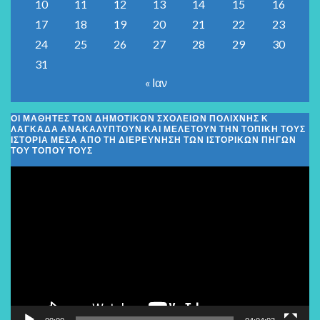
10
11
12
13
14
15
16
17
18
19
20
21
22
23
24
25
26
27
28
29
30
31
« Ιαν
ΟΙ ΜΑΘΗΤΈΣ ΤΩΝ ΔΗΜΟΤΙΚΏΝ ΣΧΟΛΕΊΩΝ ΠΟΛΊΧΝΗΣ Κ
ΛΑΓΚΑΔΆ ΑΝΑΚΑΛΎΠΤΟΥΝ ΚΑΙ ΜΕΛΕΤΟΎΝ ΤΗΝ ΤΟΠΙΚΉ ΤΟΥΣ
ΙΣΤΟΡΊΑ ΜΈΣΑ ΑΠΌ ΤΗ ΔΙΕΡΕΎΝΗΣΗ ΤΩΝ ΙΣΤΟΡΙΚΏΝ ΠΗΓΏΝ
ΤΟΥ ΤΌΠΟΥ ΤΟΥΣ
Πρόγραμμα
Αναπαραγωγής
Βίντεο