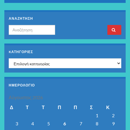
ΑΝΑΖΗΤΗΣΗ
Search for:
KΑΤΗΓΟΡΊΕΣ
Kατηγορίες
ΗΜΕΡΟΛΟΓΙΟ
Αύγουστος 2026
Δ
Τ
Τ
Π
Π
Σ
Κ
1
2
3
4
5
6
7
8
9