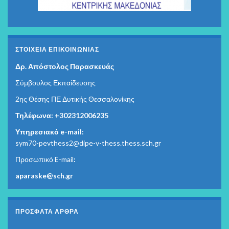
ΣΤΟΙΧΕΊΑ ΕΠΙΚΟΙΝΩΝΊΑΣ
Δρ. Απόστολος Παρασκευάς
Σύμβουλος Εκπαίδευσης
2ης Θέσης ΠΕ Δυτικής Θεσσαλονίκης
Τηλέφωνα: +302312006235
Υπηρεσιακό e-mail:
sym70-pevthess2@dipe-v-thess.thess.sch.gr
Προσωπικό E-mail
:
aparaske@sch.gr
ΠΡΌΣΦΑΤΑ ΆΡΘΡΑ