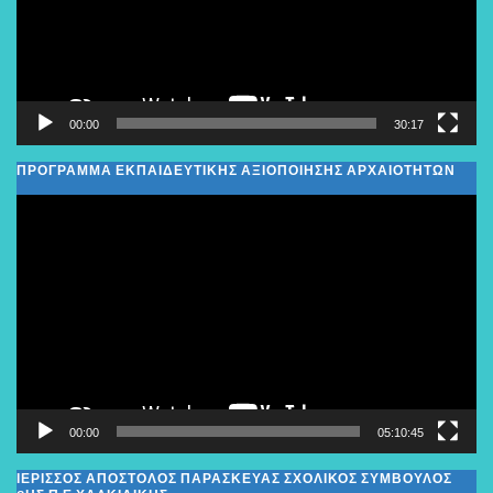
00:00
30:17
ΠΡΟΓΡΑΜΜΑ ΕΚΠΑΙΔΕΥΤΙΚΗΣ ΑΞΙΟΠΟΙΗΣΗΣ ΑΡΧΑΙΟΤΗΤΩΝ
Πρόγραμμα
Αναπαραγωγής
Βίντεο
00:00
05:10:45
ΙΕΡΙΣΣΟΣ ΑΠΟΣΤΟΛΟΣ ΠΑΡΑΣΚΕΥΑΣ ΣΧΟΛΙΚΌΣ ΣΎΜΒΟΥΛΟΣ