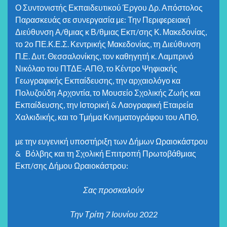
Ο Συντονιστής Εκπαιδευτικού Έργου Δρ. Απόστολος
Παρασκευάς σε συνεργασία με: Την Περιφερειακή
Διεύθυνση Α/θμιας κ Β/θμιας Εκπ/σης Κ. Μακεδονίας,
το 2ο ΠΕ.Κ.Ε.Σ. Κεντρικής Μακεδονίας, τη Διεύθυνση
Π.Ε. Δυτ. Θεσσαλονίκης, τον καθηγητή κ. Λαμπρινό
Νικόλαο του ΠΤΔΕ-ΑΠΘ, το Κέντρο Ψηφιακής
Γεωγραφικής Εκπαίδευσης, την αρχαιολόγο κα
Πολυζούδη Αρχοντία, το Μουσείο Σχολικής Ζωής και
Εκπαίδευσης, την Ιστορική & Λαογραφική Εταιρεία
Χαλκιδικής, και το Τμήμα Κινηματογράφου του ΑΠΘ,
με την ευγενική υποστήριξη των Δήμων Ωραιοκάστρου
& Βόλβης και τη Σχολική Επιτροπή Πρωτοβάθμιας
Εκπ/σης Δήμου Ωραιοκάστρου:
Σας προσκαλούν
Την Τρίτη 7 Ιουνίου 2022