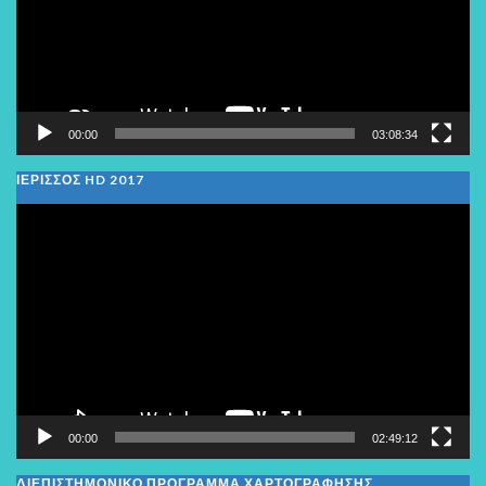
00:00
03:08:34
ΙΕΡΙΣΣΟΣ HD 2017
Πρόγραμμα
Αναπαραγωγής
Βίντεο
00:00
02:49:12
ΔΙΕΠΙΣΤΗΜΟΝΙΚΟ ΠΡΟΓΡΑΜΜΑ ΧΑΡΤΟΓΡΑΦΗΣΗΣ