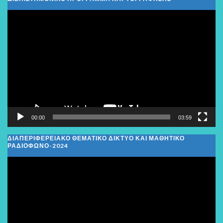
Πρόγραμμα
Αναπαραγωγής
Βίντεο
00:00
03:59
ΔΙΑΠΕΡΙΦΕΡΕΙΑΚΌ ΘΕΜΑΤΙΚΌ ΔΊΚΤΥΟ ΚΑΙ ΜΑΘΗΤΙΚΌ
ΡΑΔΙΌΦΩΝΟ-2024
Πρόγραμμα
Αναπαραγωγής
Βίντεο