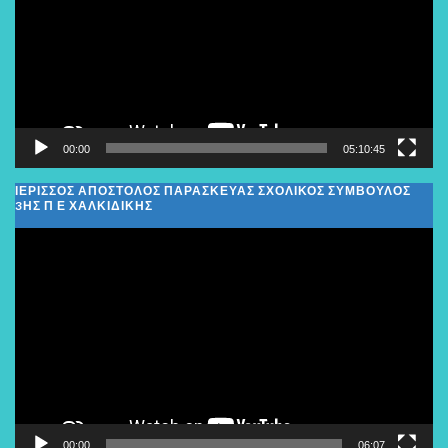
00:00
05:10:45
ΙΕΡΙΣΣΟΣ ΑΠΟΣΤΟΛΟΣ ΠΑΡΑΣΚΕΥΑΣ ΣΧΟΛΙΚΌΣ ΣΎΜΒΟΥΛΟΣ
3ΗΣ Π Ε ΧΑΛΚΙΔΙΚΉΣ
Πρόγραμμα
Αναπαραγωγής
Βίντεο
00:00
06:07