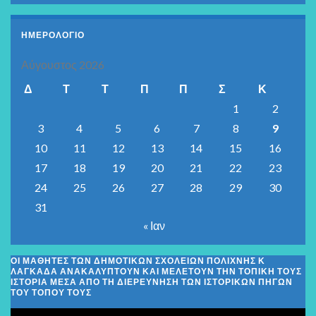
ΗΜΕΡΟΛΟΓΙΟ
Αύγουστος 2026
Δ
Τ
Τ
Π
Π
Σ
Κ
1
2
3
4
5
6
7
8
9
10
11
12
13
14
15
16
17
18
19
20
21
22
23
24
25
26
27
28
29
30
31
« Ιαν
ΟΙ ΜΑΘΗΤΈΣ ΤΩΝ ΔΗΜΟΤΙΚΏΝ ΣΧΟΛΕΊΩΝ ΠΟΛΊΧΝΗΣ Κ
ΛΑΓΚΑΔΆ ΑΝΑΚΑΛΎΠΤΟΥΝ ΚΑΙ ΜΕΛΕΤΟΎΝ ΤΗΝ ΤΟΠΙΚΉ ΤΟΥΣ
ΙΣΤΟΡΊΑ ΜΈΣΑ ΑΠΌ ΤΗ ΔΙΕΡΕΎΝΗΣΗ ΤΩΝ ΙΣΤΟΡΙΚΏΝ ΠΗΓΏΝ
ΤΟΥ ΤΌΠΟΥ ΤΟΥΣ
Πρόγραμμα