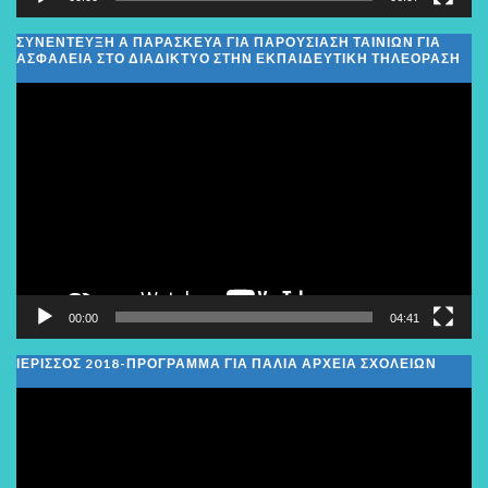
ΣΥΝΕΝΤΕΥΞΗ Α ΠΑΡΑΣΚΕΥΑ ΓΙΑ ΠΑΡΟΥΣΙΑΣΗ ΤΑΙΝΙΩΝ ΓΙΑ
ΑΣΦΑΛΕΙΑ ΣΤΟ ΔΙΑΔΙΚΤΥΟ ΣΤΗΝ ΕΚΠΑΙΔΕΥΤΙΚΗ ΤΗΛΕΟΡΑΣΗ
Πρόγραμμα
Αναπαραγωγής
Βίντεο
00:00
04:41
ΙΕΡΙΣΣΟΣ 2018-ΠΡΟΓΡΑΜΜΑ ΓΙΑ ΠΑΛΙΑ ΑΡΧΕΙΑ ΣΧΟΛΕΙΩΝ
Πρόγραμμα
Αναπαραγωγής
Βίντεο