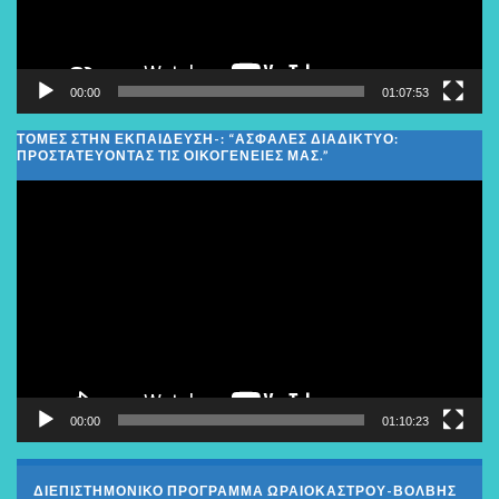
00:00
01:07:53
ΤΟΜΕΣ ΣΤΗΝ ΕΚΠΑΙΔΕΥΣΗ-: “ΑΣΦΑΛΈΣ ΔΙΑΔΊΚΤΥΟ:
ΠΡΟΣΤΑΤΕΎΟΝΤΑΣ ΤΙΣ ΟΙΚΟΓΈΝΕΙΕΣ ΜΑΣ.”
Πρόγραμμα
Αναπαραγωγής
Βίντεο
00:00
01:10:23
ΔΙΕΠΙΣΤΗΜΟΝΙΚΟ ΠΡΟΓΡΑΜΜΑ ΩΡΑΙΟΚΑΣΤΡΟΥ-ΒΟΛΒΗΣ