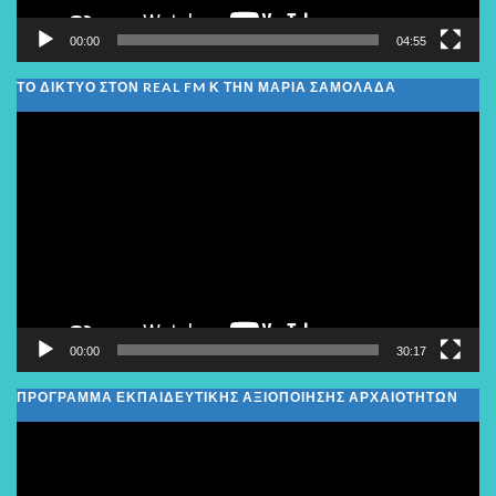
00:00
04:55
ΤΟ ΔΙΚΤΥΟ ΣΤΟΝ REAL FM Κ ΤΗΝ ΜΑΡΙΑ ΣΑΜΟΛΑΔΑ
Πρόγραμμα
Αναπαραγωγής
Βίντεο
00:00
30:17
ΠΡΟΓΡΑΜΜΑ ΕΚΠΑΙΔΕΥΤΙΚΗΣ ΑΞΙΟΠΟΙΗΣΗΣ ΑΡΧΑΙΟΤΗΤΩΝ
Πρόγραμμα
Αναπαραγωγής
Βίντεο