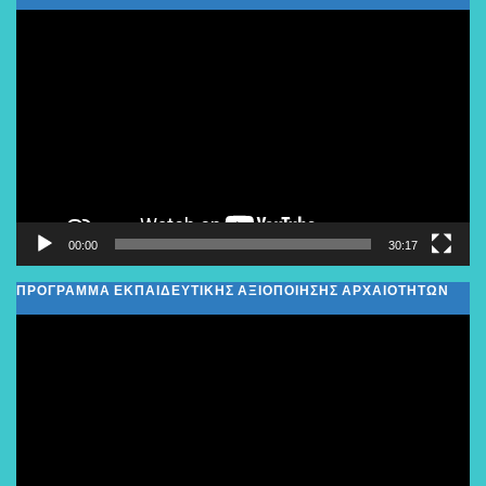
Πρόγραμμα
Αναπαραγωγής
Βίντεο
00:00
30:17
ΠΡΟΓΡΑΜΜΑ ΕΚΠΑΙΔΕΥΤΙΚΗΣ ΑΞΙΟΠΟΙΗΣΗΣ ΑΡΧΑΙΟΤΗΤΩΝ
Πρόγραμμα
Αναπαραγωγής
Βίντεο