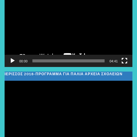
Αναπαραγωγής
Βίντεο
00:00
04:41
ΙΕΡΙΣΣΟΣ 2018-ΠΡΟΓΡΑΜΜΑ ΓΙΑ ΠΑΛΙΑ ΑΡΧΕΙΑ ΣΧΟΛΕΙΩΝ
Πρόγραμμα
Αναπαραγωγής
Βίντεο