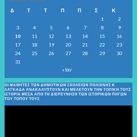
Δ
Τ
Τ
Π
Π
Σ
Κ
1
2
3
4
5
6
7
8
9
10
11
12
13
14
15
16
17
18
19
20
21
22
23
24
25
26
27
28
29
30
31
« Ιαν
ΟΙ ΜΑΘΗΤΈΣ ΤΩΝ ΔΗΜΟΤΙΚΏΝ ΣΧΟΛΕΊΩΝ ΠΟΛΊΧΝΗΣ Κ
ΛΑΓΚΑΔΆ ΑΝΑΚΑΛΎΠΤΟΥΝ ΚΑΙ ΜΕΛΕΤΟΎΝ ΤΗΝ ΤΟΠΙΚΉ ΤΟΥΣ
ΙΣΤΟΡΊΑ ΜΈΣΑ ΑΠΌ ΤΗ ΔΙΕΡΕΎΝΗΣΗ ΤΩΝ ΙΣΤΟΡΙΚΏΝ ΠΗΓΏΝ
ΤΟΥ ΤΌΠΟΥ ΤΟΥΣ
Πρόγραμμα
Αναπαραγωγής
Βίντεο