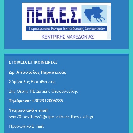
ΣΤΟΙΧΕΊΑ ΕΠΙΚΟΙΝΩΝΊΑΣ
Δρ. Απόστολος Παρασκευάς
Σύμβουλος Εκπαίδευσης
2ης Θέσης ΠΕ Δυτικής Θεσσαλονίκης
Τηλέφωνα: +302312006235
Υπηρεσιακό e-mail:
sym70-pevthess2@dipe-v-thess.thess.sch.gr
Προσωπικό E-mail
: