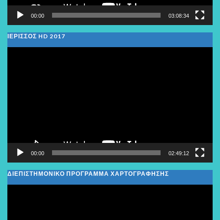
00:00
03:08:34
ΙΕΡΙΣΣΟΣ HD 2017
Πρόγραμμα
Αναπαραγωγής
Βίντεο
00:00
02:49:12
ΔΙΕΠΙΣΤΗΜΟΝΙΚΟ ΠΡΟΓΡΑΜΜΑ ΧΑΡΤΟΓΡΑΦΗΣΗΣ
Πρόγραμμα
Αναπαραγωγής
Βίντεο