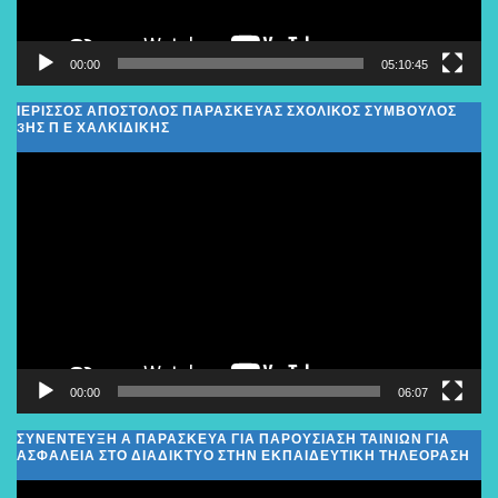
00:00
05:10:45
ΙΕΡΙΣΣΟΣ ΑΠΟΣΤΟΛΟΣ ΠΑΡΑΣΚΕΥΑΣ ΣΧΟΛΙΚΌΣ ΣΎΜΒΟΥΛΟΣ
3ΗΣ Π Ε ΧΑΛΚΙΔΙΚΉΣ
Πρόγραμμα
Αναπαραγωγής
Βίντεο
00:00
06:07
ΣΥΝΕΝΤΕΥΞΗ Α ΠΑΡΑΣΚΕΥΑ ΓΙΑ ΠΑΡΟΥΣΙΑΣΗ ΤΑΙΝΙΩΝ ΓΙΑ
ΑΣΦΑΛΕΙΑ ΣΤΟ ΔΙΑΔΙΚΤΥΟ ΣΤΗΝ ΕΚΠΑΙΔΕΥΤΙΚΗ ΤΗΛΕΟΡΑΣΗ
Πρόγραμμα