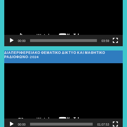
00:00
03:59
ΔΙΑΠΕΡΙΦΕΡΕΙΑΚΌ ΘΕΜΑΤΙΚΌ ΔΊΚΤΥΟ ΚΑΙ ΜΑΘΗΤΙΚΌ
ΡΑΔΙΌΦΩΝΟ-2024
Πρόγραμμα
Αναπαραγωγής
Βίντεο
00:00
01:07:53