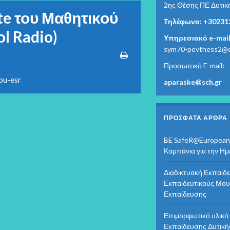
2ης Θέσης ΠΕ Δυτικ
te του Μαθητικού
Τηλέφωνα: +30231
l Radio)
Υπηρεσιακό e-mail
sym70-pevthess2@di
Προσωπικό E-mail
:
ou-esr
aparaske@sch.gr
ΠΡΌΣΦΑΤΑ ΆΡΘΡΑ
BE SafeR@European
Καμπάνια για την Η
Διαδικτυακή Εκπαιδε
Εκπαιδευτικούς Μου
Εκπαίδευσης
Επιμορφωτικό υλικ
Εκπαίδευσης Δυτική