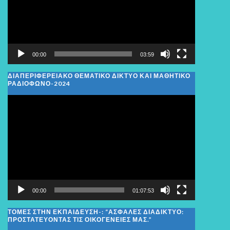
00:00
03:59
ΔΙΑΠΕΡΙΦΕΡΕΙΑΚΌ ΘΕΜΑΤΙΚΌ ΔΊΚΤΥΟ ΚΑΙ ΜΑΘΗΤΙΚΌ
ΡΑΔΙΌΦΩΝΟ-2024
Πρόγραμμα
Αναπαραγωγής
Βίντεο
00:00
01:07:53
ΤΟΜΕΣ ΣΤΗΝ ΕΚΠΑΙΔΕΥΣΗ-: “ΑΣΦΑΛΈΣ ΔΙΑΔΊΚΤΥΟ:
ΠΡΟΣΤΑΤΕΎΟΝΤΑΣ ΤΙΣ ΟΙΚΟΓΈΝΕΙΕΣ ΜΑΣ.”