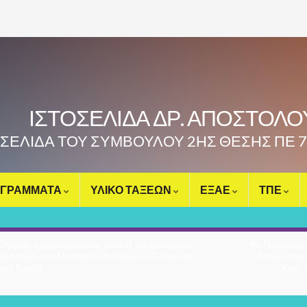
ΙΣΤΟΣΕΛΙΔΑ ΔΡ. ΑΠΟΣΤΟΛ
ΟΣΕΛΙΔΑ ΤΟΥ ΣΥΜΒΟΥΛΟΥ 2ΗΣ ΘΕΣΗΣ ΠΕ 
ΓΡΑΜΜΑΤΑ
ΥΛΙΚΟ ΤΑΞΕΩΝ
ΕΞΑΕ
ΤΠΕ
Οδηγός ηχογραφήσεων, μοντάζ και ζωντανών
4ο Πανελλήνι
αδόσεων στο Μαθητικό Ραδιόφωνο (European
Διαγωνισμό
ool Radio)
Κάν? 