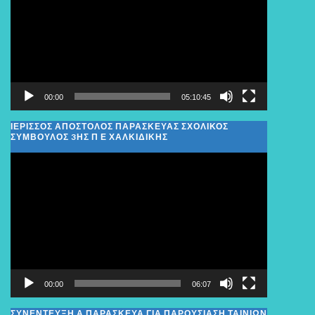
Βίντεο
00:00
05:10:45
ΙΕΡΙΣΣΟΣ ΑΠΟΣΤΟΛΟΣ ΠΑΡΑΣΚΕΥΑΣ ΣΧΟΛΙΚΌΣ
ΣΎΜΒΟΥΛΟΣ 3ΗΣ Π Ε ΧΑΛΚΙΔΙΚΉΣ
Πρόγραμμα
Αναπαραγωγής
Βίντεο
00:00
06:07
ΣΥΝΕΝΤΕΥΞΗ Α ΠΑΡΑΣΚΕΥΑ ΓΙΑ ΠΑΡΟΥΣΙΑΣΗ ΤΑΙΝΙΩΝ