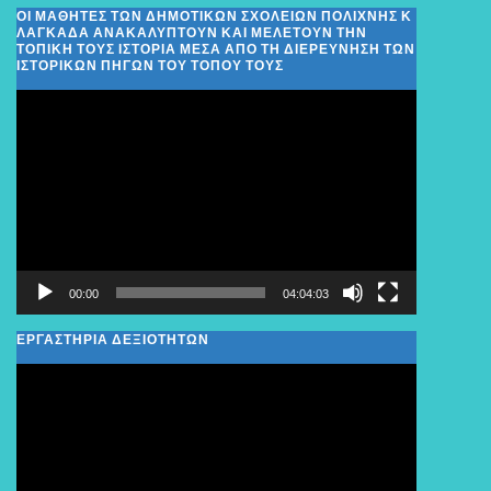
ΟΙ ΜΑΘΗΤΈΣ ΤΩΝ ΔΗΜΟΤΙΚΏΝ ΣΧΟΛΕΊΩΝ ΠΟΛΊΧΝΗΣ Κ
ΛΑΓΚΑΔΆ ΑΝΑΚΑΛΎΠΤΟΥΝ ΚΑΙ ΜΕΛΕΤΟΎΝ ΤΗΝ
ΤΟΠΙΚΉ ΤΟΥΣ ΙΣΤΟΡΊΑ ΜΈΣΑ ΑΠΌ ΤΗ ΔΙΕΡΕΎΝΗΣΗ ΤΩΝ
ΙΣΤΟΡΙΚΏΝ ΠΗΓΏΝ ΤΟΥ ΤΌΠΟΥ ΤΟΥΣ
Πρόγραμμα
Αναπαραγωγής
Βίντεο
00:00
04:04:03
ΕΡΓΑΣΤΗΡΙΑ ΔΕΞΙΟΤΗΤΩΝ
Πρόγραμμα
Αναπαραγωγής
Βίντεο