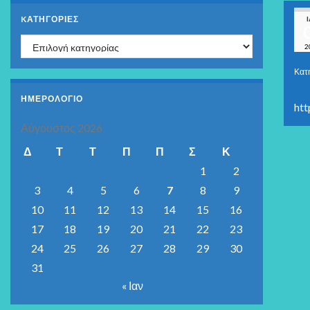
KΑΤΗΓΟΡΊΕΣ
Kατηγορίες
2
Κατ
ΗΜΕΡΟΛΟΓΙΟ
htt
Αύγουστος 2026
Δ
Τ
Τ
Π
Π
Σ
Κ
1
2
3
4
5
6
7
8
9
10
11
12
13
14
15
16
17
18
19
20
21
22
23
24
25
26
27
28
29
30
31
« Ιαν