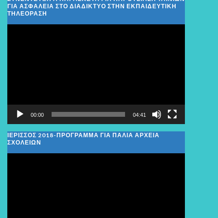
ΓΙΑ ΑΣΦΑΛΕΙΑ ΣΤΟ ΔΙΑΔΙΚΤΥΟ ΣΤΗΝ ΕΚΠΑΙΔΕΥΤΙΚΗ
ΤΗΛΕΟΡΑΣΗ
Πρόγραμμα
Αναπαραγωγής
Βίντεο
00:00
04:41
ΙΕΡΙΣΣΟΣ 2018-ΠΡΟΓΡΑΜΜΑ ΓΙΑ ΠΑΛΙΑ ΑΡΧΕΙΑ
ΣΧΟΛΕΙΩΝ
Πρόγραμμα
Αναπαραγωγής
Βίντεο