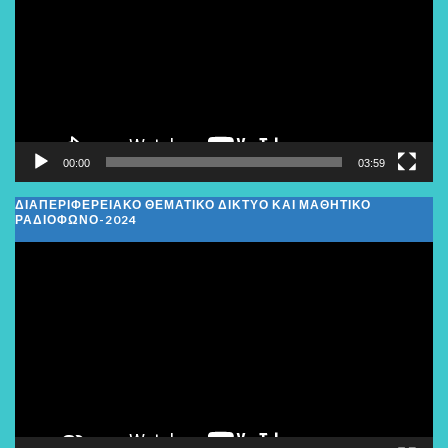
Βίντεο
00:00
03:59
ΔΙΑΠΕΡΙΦΕΡΕΙΑΚΌ ΘΕΜΑΤΙΚΌ ΔΊΚΤΥΟ ΚΑΙ ΜΑΘΗΤΙΚΌ
ΡΑΔΙΌΦΩΝΟ-2024
Πρόγραμμα
Αναπαραγωγής
Βίντεο