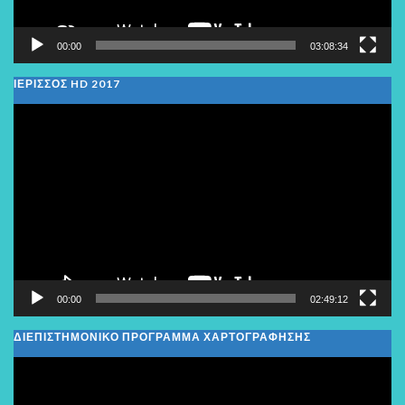
00:00
03:08:34
ΙΕΡΙΣΣΟΣ HD 2017
Πρόγραμμα
Αναπαραγωγής
Βίντεο
00:00
02:49:12
ΔΙΕΠΙΣΤΗΜΟΝΙΚΟ ΠΡΟΓΡΑΜΜΑ ΧΑΡΤΟΓΡΑΦΗΣΗΣ
Πρόγραμμα
Αναπαραγωγής