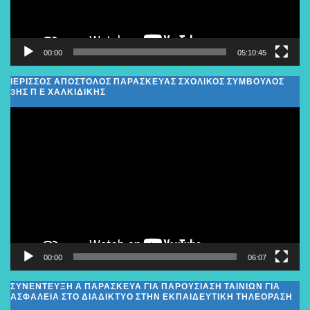
00:00
05:10:45
ΙΕΡΙΣΣΟΣ ΑΠΟΣΤΟΛΟΣ ΠΑΡΑΣΚΕΥΑΣ ΣΧΟΛΙΚΌΣ ΣΎΜΒΟΥΛΟΣ
3ΗΣ Π Ε ΧΑΛΚΙΔΙΚΉΣ
Πρόγραμμα
Αναπαραγωγής
Βίντεο
00:00
06:07
ΣΥΝΕΝΤΕΥΞΗ Α ΠΑΡΑΣΚΕΥΑ ΓΙΑ ΠΑΡΟΥΣΙΑΣΗ ΤΑΙΝΙΩΝ ΓΙΑ
ΑΣΦΑΛΕΙΑ ΣΤΟ ΔΙΑΔΙΚΤΥΟ ΣΤΗΝ ΕΚΠΑΙΔΕΥΤΙΚΗ ΤΗΛΕΟΡΑΣΗ