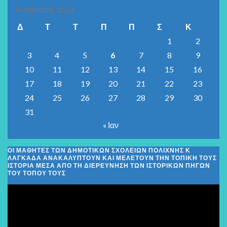
Αύγουστος 2026
Δ
Τ
Τ
Π
Π
Σ
Κ
1
2
3
4
5
6
7
8
9
10
11
12
13
14
15
16
17
18
19
20
21
22
23
24
25
26
27
28
29
30
31
« Ιαν
ΟΙ ΜΑΘΗΤΈΣ ΤΩΝ ΔΗΜΟΤΙΚΏΝ ΣΧΟΛΕΊΩΝ ΠΟΛΊΧΝΗΣ Κ
ΛΑΓΚΑΔΆ ΑΝΑΚΑΛΎΠΤΟΥΝ ΚΑΙ ΜΕΛΕΤΟΎΝ ΤΗΝ ΤΟΠΙΚΉ ΤΟΥΣ
ΙΣΤΟΡΊΑ ΜΈΣΑ ΑΠΌ ΤΗ ΔΙΕΡΕΎΝΗΣΗ ΤΩΝ ΙΣΤΟΡΙΚΏΝ ΠΗΓΏΝ
ΤΟΥ ΤΌΠΟΥ ΤΟΥΣ
Πρόγραμμα
Αναπαραγωγής
Βίντεο