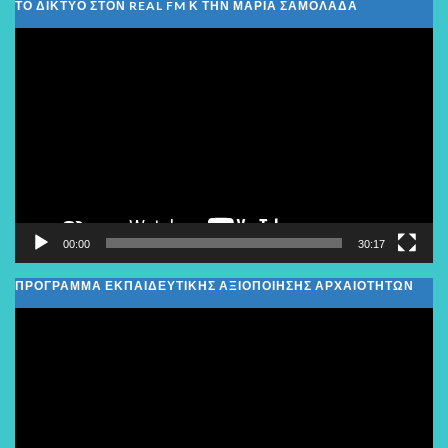
ΤΟ ΔΙΚΤΥΟ ΣΤΟΝ REAL FM Κ ΤΗΝ ΜΑΡΙΑ ΣΑΜΟΛΑΔΑ
Πρόγραμμα
Αναπαραγωγής
Βίντεο
00:00
30:17
ΠΡΟΓΡΑΜΜΑ ΕΚΠΑΙΔΕΥΤΙΚΗΣ ΑΞΙΟΠΟΙΗΣΗΣ ΑΡΧΑΙΟΤΗΤΩΝ
Πρόγραμμα
Αναπαραγωγής
Βίντεο