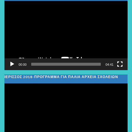
Πρόγραμμα
Αναπαραγωγής
Βίντεο
00:00
04:41
ΙΕΡΙΣΣΟΣ 2018-ΠΡΟΓΡΑΜΜΑ ΓΙΑ ΠΑΛΙΑ ΑΡΧΕΙΑ ΣΧΟΛΕΙΩΝ
Πρόγραμμα
Αναπαραγωγής
Βίντεο