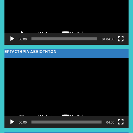
00:00
04:04:03
ΕΡΓΑΣΤΗΡΙΑ ΔΕΞΙΟΤΗΤΩΝ
Πρόγραμμα
Αναπαραγωγής
Βίντεο
00:00
04:55