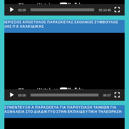
00:00
05:10:45
ΙΕΡΙΣΣΟΣ ΑΠΟΣΤΟΛΟΣ ΠΑΡΑΣΚΕΥΑΣ ΣΧΟΛΙΚΌΣ ΣΎΜΒΟΥΛΟΣ
3ΗΣ Π Ε ΧΑΛΚΙΔΙΚΉΣ
Πρόγραμμα
Αναπαραγωγής
Βίντεο
00:00
06:07
ΣΥΝΕΝΤΕΥΞΗ Α ΠΑΡΑΣΚΕΥΑ ΓΙΑ ΠΑΡΟΥΣΙΑΣΗ ΤΑΙΝΙΩΝ ΓΙΑ
ΑΣΦΑΛΕΙΑ ΣΤΟ ΔΙΑΔΙΚΤΥΟ ΣΤΗΝ ΕΚΠΑΙΔΕΥΤΙΚΗ ΤΗΛΕΟΡΑΣΗ
Πρόγραμμα
Αναπαραγωγής