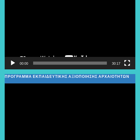
Αναπαραγωγής
Βίντεο
00:00
30:17
ΠΡΟΓΡΑΜΜΑ ΕΚΠΑΙΔΕΥΤΙΚΗΣ ΑΞΙΟΠΟΙΗΣΗΣ ΑΡΧΑΙΟΤΗΤΩΝ
Πρόγραμμα
Αναπαραγωγής
Βίντεο