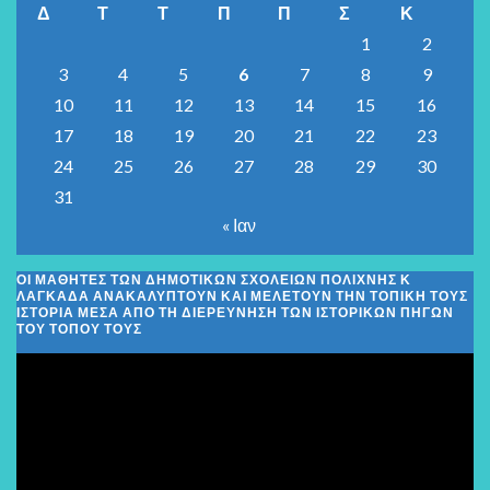
Δ
Τ
Τ
Π
Π
Σ
Κ
1
2
3
4
5
6
7
8
9
10
11
12
13
14
15
16
17
18
19
20
21
22
23
24
25
26
27
28
29
30
31
« Ιαν
ΟΙ ΜΑΘΗΤΈΣ ΤΩΝ ΔΗΜΟΤΙΚΏΝ ΣΧΟΛΕΊΩΝ ΠΟΛΊΧΝΗΣ Κ
ΛΑΓΚΑΔΆ ΑΝΑΚΑΛΎΠΤΟΥΝ ΚΑΙ ΜΕΛΕΤΟΎΝ ΤΗΝ ΤΟΠΙΚΉ ΤΟΥΣ
ΙΣΤΟΡΊΑ ΜΈΣΑ ΑΠΌ ΤΗ ΔΙΕΡΕΎΝΗΣΗ ΤΩΝ ΙΣΤΟΡΙΚΏΝ ΠΗΓΏΝ
ΤΟΥ ΤΌΠΟΥ ΤΟΥΣ
Πρόγραμμα
Αναπαραγωγής
Βίντεο