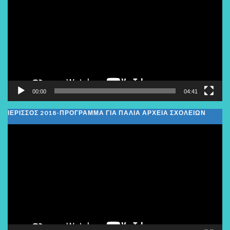
Βίντεο
00:00
04:41
ΙΕΡΙΣΣΟΣ 2018-ΠΡΟΓΡΑΜΜΑ ΓΙΑ ΠΑΛΙΑ ΑΡΧΕΙΑ ΣΧΟΛΕΙΩΝ
Πρόγραμμα
Αναπαραγωγής
Βίντεο