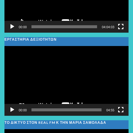
00:00
04:04:03
ΕΡΓΑΣΤΗΡΙΑ ΔΕΞΙΟΤΗΤΩΝ
Πρόγραμμα
Αναπαραγωγής
Βίντεο
00:00
04:55
ΤΟ ΔΙΚΤΥΟ ΣΤΟΝ REAL FM Κ ΤΗΝ ΜΑΡΙΑ ΣΑΜΟΛΑΔΑ
Πρόγραμμα