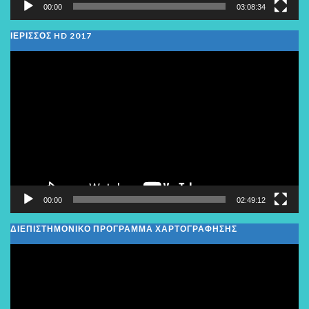
00:00
03:08:34
ΙΕΡΙΣΣΟΣ HD 2017
Πρόγραμμα
Αναπαραγωγής
Βίντεο
00:00
02:49:12
ΔΙΕΠΙΣΤΗΜΟΝΙΚΟ ΠΡΟΓΡΑΜΜΑ ΧΑΡΤΟΓΡΑΦΗΣΗΣ
Πρόγραμμα
Αναπαραγωγής
Βίντεο