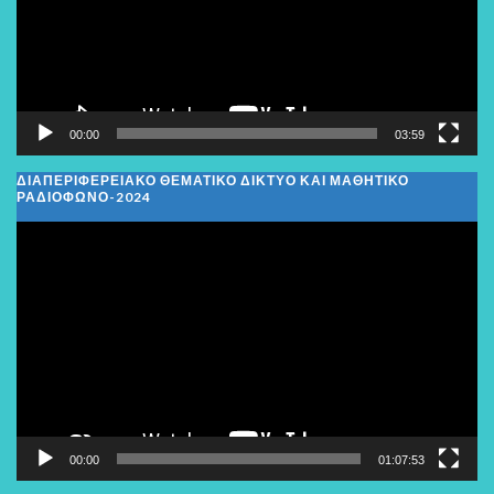
00:00
03:59
ΔΙΑΠΕΡΙΦΕΡΕΙΑΚΌ ΘΕΜΑΤΙΚΌ ΔΊΚΤΥΟ ΚΑΙ ΜΑΘΗΤΙΚΌ
ΡΑΔΙΌΦΩΝΟ-2024
Πρόγραμμα
Αναπαραγωγής
Βίντεο
00:00
01:07:53