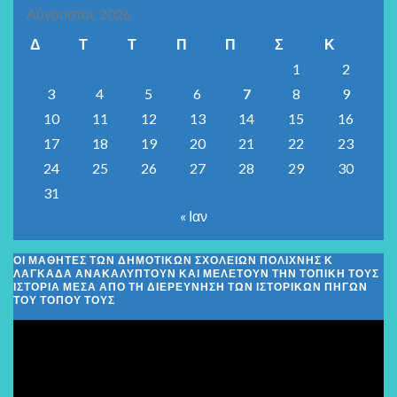
Αύγουστος 2026
Δ
Τ
Τ
Π
Π
Σ
Κ
1
2
3
4
5
6
7
8
9
10
11
12
13
14
15
16
17
18
19
20
21
22
23
24
25
26
27
28
29
30
31
« Ιαν
ΟΙ ΜΑΘΗΤΈΣ ΤΩΝ ΔΗΜΟΤΙΚΏΝ ΣΧΟΛΕΊΩΝ ΠΟΛΊΧΝΗΣ Κ
ΛΑΓΚΑΔΆ ΑΝΑΚΑΛΎΠΤΟΥΝ ΚΑΙ ΜΕΛΕΤΟΎΝ ΤΗΝ ΤΟΠΙΚΉ ΤΟΥΣ
ΙΣΤΟΡΊΑ ΜΈΣΑ ΑΠΌ ΤΗ ΔΙΕΡΕΎΝΗΣΗ ΤΩΝ ΙΣΤΟΡΙΚΏΝ ΠΗΓΏΝ
ΤΟΥ ΤΌΠΟΥ ΤΟΥΣ
Πρόγραμμα
Αναπαραγωγής
Βίντεο