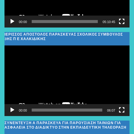
00:00
05:10:45
ΙΕΡΙΣΣΟΣ ΑΠΟΣΤΟΛΟΣ ΠΑΡΑΣΚΕΥΑΣ ΣΧΟΛΙΚΌΣ ΣΎΜΒΟΥΛΟΣ
3ΗΣ Π Ε ΧΑΛΚΙΔΙΚΉΣ
Πρόγραμμα
Αναπαραγωγής
Βίντεο
00:00
06:07
ΣΥΝΕΝΤΕΥΞΗ Α ΠΑΡΑΣΚΕΥΑ ΓΙΑ ΠΑΡΟΥΣΙΑΣΗ ΤΑΙΝΙΩΝ ΓΙΑ
ΑΣΦΑΛΕΙΑ ΣΤΟ ΔΙΑΔΙΚΤΥΟ ΣΤΗΝ ΕΚΠΑΙΔΕΥΤΙΚΗ ΤΗΛΕΟΡΑΣΗ