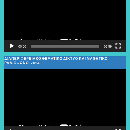
Βίντεο
00:00
03:59
ΔΙΑΠΕΡΙΦΕΡΕΙΑΚΌ ΘΕΜΑΤΙΚΌ ΔΊΚΤΥΟ ΚΑΙ ΜΑΘΗΤΙΚΌ
ΡΑΔΙΌΦΩΝΟ-2024
Πρόγραμμα
Αναπαραγωγής
Βίντεο