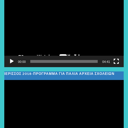
Πρόγραμμα
Αναπαραγωγής
Βίντεο
00:00
04:41
ΙΕΡΙΣΣΟΣ 2018-ΠΡΟΓΡΑΜΜΑ ΓΙΑ ΠΑΛΙΑ ΑΡΧΕΙΑ ΣΧΟΛΕΙΩΝ
Πρόγραμμα
Αναπαραγωγής
Βίντεο