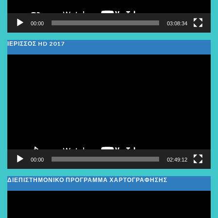
00:00
03:08:34
ΙΕΡΙΣΣΟΣ HD 2017
Πρόγραμμα
Αναπαραγωγής
Βίντεο
00:00
02:49:12
ΔΙΕΠΙΣΤΗΜΟΝΙΚΟ ΠΡΟΓΡΑΜΜΑ ΧΑΡΤΟΓΡΑΦΗΣΗΣ
Πρόγραμμα
Αναπαραγωγής