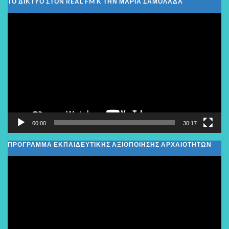
ΤΟ ΔΙΚΤΥΟ ΣΤΟΝ REAL FM Κ ΤΗΝ ΜΑΡΙΑ ΣΑΜΟΛΑΔΑ
Πρόγραμμα
Αναπαραγωγής
Βίντεο
00:00
30:17
ΠΡΟΓΡΑΜΜΑ ΕΚΠΑΙΔΕΥΤΙΚΗΣ ΑΞΙΟΠΟΙΗΣΗΣ ΑΡΧΑΙΟΤΗΤΩΝ
Πρόγραμμα
Αναπαραγωγής
Βίντεο