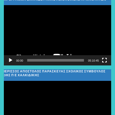
Πρόγραμμα
Αναπαραγωγής
Βίντεο
00:00
05:10:45
ΙΕΡΙΣΣΟΣ ΑΠΟΣΤΟΛΟΣ ΠΑΡΑΣΚΕΥΑΣ ΣΧΟΛΙΚΌΣ ΣΎΜΒΟΥΛΟΣ
3ΗΣ Π Ε ΧΑΛΚΙΔΙΚΉΣ
Πρόγραμμα
Αναπαραγωγής
Βίντεο