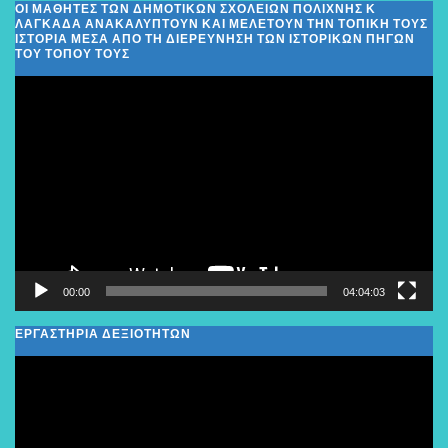
ΟΙ ΜΑΘΗΤΈΣ ΤΩΝ ΔΗΜΟΤΙΚΏΝ ΣΧΟΛΕΊΩΝ ΠΟΛΊΧΝΗΣ Κ
ΛΑΓΚΑΔΆ ΑΝΑΚΑΛΎΠΤΟΥΝ ΚΑΙ ΜΕΛΕΤΟΎΝ ΤΗΝ ΤΟΠΙΚΉ ΤΟΥΣ
ΙΣΤΟΡΊΑ ΜΈΣΑ ΑΠΌ ΤΗ ΔΙΕΡΕΎΝΗΣΗ ΤΩΝ ΙΣΤΟΡΙΚΏΝ ΠΗΓΏΝ
ΤΟΥ ΤΌΠΟΥ ΤΟΥΣ
Πρόγραμμα
Αναπαραγωγής
Βίντεο
00:00
04:04:03
ΕΡΓΑΣΤΗΡΙΑ ΔΕΞΙΟΤΗΤΩΝ
Πρόγραμμα
Αναπαραγωγής
Βίντεο