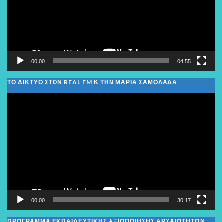
00:00
04:55
ΤΟ ΔΙΚΤΥΟ ΣΤΟΝ REAL FM Κ ΤΗΝ ΜΑΡΙΑ ΣΑΜΟΛΑΔΑ
Πρόγραμμα
Αναπαραγωγής
Βίντεο
00:00
30:17
ΠΡΟΓΡΑΜΜΑ ΕΚΠΑΙΔΕΥΤΙΚΗΣ ΑΞΙΟΠΟΙΗΣΗΣ ΑΡΧΑΙΟΤΗΤΩΝ