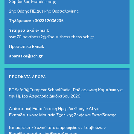
Σύμβουλος Εκπαίδευσης
2ης Θέσης ΠΕ Δυτικής Θεσσαλονίκης
Τηλέφωνα: +302312006235
Υπηρεσιακό e-mail:
sym70-pevthess2@dipe-v-thess.thess.sch.gr
Προσωπικό E-mail
:
aparaske@sch.gr
ΠΡΌΣΦΑΤΑ ΆΡΘΡΑ
BE SafeR@EuropeanSchoolRadio- Ραδιοφωνική Καμπάνια για
την Ημέρα Ασφαλούς Διαδικτύου 2026
Διαδικτυακή Εκπαιδευτική Ημερίδα Google AI για
Εκπαιδευτικούς Μουσείο Σχολικής Ζωής και Εκπαίδευσης
Επιμορφωτικό υλικό από επιμορφώσεις Συμβούλων
Εκπαίδευσης Δυτικής Θεσσαλονίκης