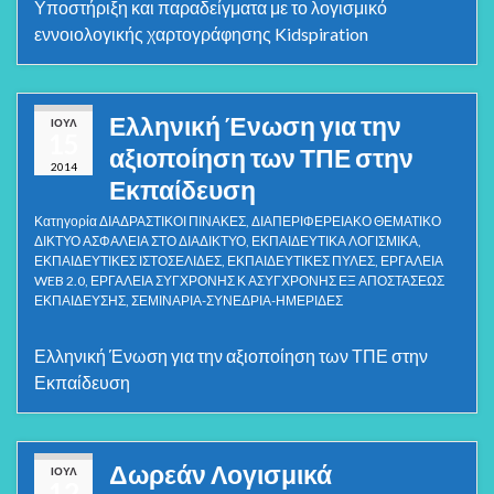
Υποστήριξη και παραδείγματα με το λογισμικό
εννοιολογικής χαρτογράφησης Kidspiration
Ελληνική Ένωση για την
ΙΟΎΛ
15
αξιοποίηση των ΤΠΕ στην
2014
Εκπαίδευση
Κατηγορία
ΔΙΑΔΡΑΣΤΙΚΟΙ ΠΙΝΑΚΕΣ
,
ΔΙΑΠΕΡΙΦΕΡΕΙΑΚΟ ΘΕΜΑΤΙΚΟ
ΔΙΚΤΥΟ ΑΣΦΑΛΕΙΑ ΣΤΟ ΔΙΑΔΙΚΤΥΟ
,
ΕΚΠΑΙΔΕΥΤΙΚΑ ΛΟΓΙΣΜΙΚΑ
,
ΕΚΠΑΙΔΕΥΤΙΚΕΣ ΙΣΤΟΣΕΛΙΔΕΣ
,
ΕΚΠΑΙΔΕΥΤΙΚΕΣ ΠΥΛΕΣ
,
ΕΡΓΑΛΕΙΑ
WEB 2.0
,
ΕΡΓΑΛΕΙΑ ΣΥΓΧΡΟΝΗΣ Κ ΑΣΥΓΧΡΟΝΗΣ ΕΞ ΑΠΟΣΤΑΣΕΩΣ
ΕΚΠΑΙΔΕΥΣΗΣ
,
ΣΕΜΙΝΑΡΙΑ-ΣΥΝΕΔΡΙΑ-ΗΜΕΡΙΔΕΣ
Ελληνική Ένωση για την αξιοποίηση των ΤΠΕ στην
Εκπαίδευση
Δωρεάν Λογισμικά
ΙΟΎΛ
12