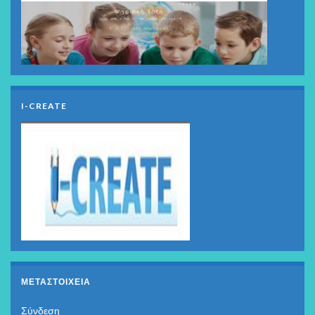
I-CREATE
ΜΕΤΑΣΤΟΙΧΕΊΑ
Σύνδεση