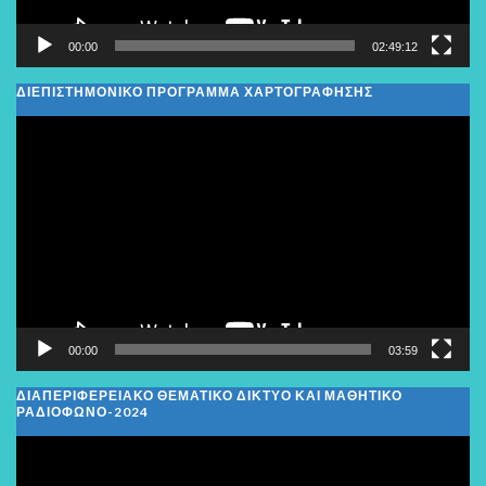
00:00
02:49:12
ΔΙΕΠΙΣΤΗΜΟΝΙΚΟ ΠΡΟΓΡΑΜΜΑ ΧΑΡΤΟΓΡΑΦΗΣΗΣ
Πρόγραμμα
Αναπαραγωγής
Βίντεο
00:00
03:59
ΔΙΑΠΕΡΙΦΕΡΕΙΑΚΌ ΘΕΜΑΤΙΚΌ ΔΊΚΤΥΟ ΚΑΙ ΜΑΘΗΤΙΚΌ
ΡΑΔΙΌΦΩΝΟ-2024
Πρόγραμμα
Αναπαραγωγής