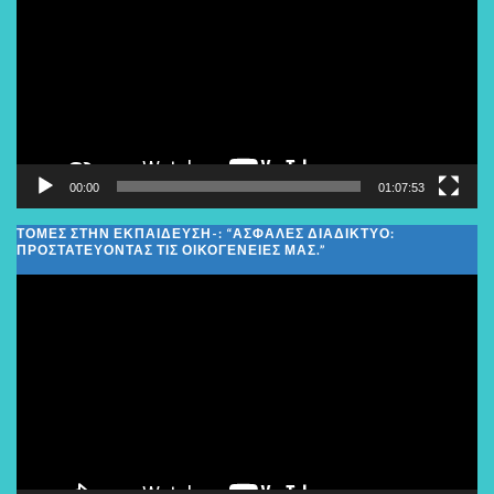
Βίντεο
00:00
01:07:53
ΤΟΜΕΣ ΣΤΗΝ ΕΚΠΑΙΔΕΥΣΗ-: “ΑΣΦΑΛΈΣ ΔΙΑΔΊΚΤΥΟ:
ΠΡΟΣΤΑΤΕΎΟΝΤΑΣ ΤΙΣ ΟΙΚΟΓΈΝΕΙΕΣ ΜΑΣ.”
Πρόγραμμα
Αναπαραγωγής
Βίντεο