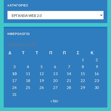
KΑΤΗΓΟΡΊΕΣ
Kατηγορίες
ΗΜΕΡΟΛΟΓΙΟ
Αύγουστος 2026
Δ
Τ
Τ
Π
Π
Σ
Κ
1
2
3
4
5
6
7
8
9
10
11
12
13
14
15
16
17
18
19
20
21
22
23
24
25
26
27
28
29
30
31
« Ιαν