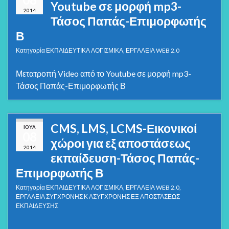
Youtube σε μορφή mp3-
2014
Τάσος Παπάς-Επιμορφωτής
Β
Κατηγορία
ΕΚΠΑΙΔΕΥΤΙΚΑ ΛΟΓΙΣΜΙΚΑ
,
ΕΡΓΑΛΕΙΑ WEB 2.0
Μετατροπή Video από το Youtube σε μορφή mp3-
Τάσος Παπάς-Επιμορφωτής Β
CMS, LMS, LCMS-Εικονικοί
ΙΟΎΛ
08
χώροι για εξ αποστάσεως
2014
εκπαίδευση-Τάσος Παπάς-
Επιμορφωτής Β
Κατηγορία
ΕΚΠΑΙΔΕΥΤΙΚΑ ΛΟΓΙΣΜΙΚΑ
,
ΕΡΓΑΛΕΙΑ WEB 2.0
,
ΕΡΓΑΛΕΙΑ ΣΥΓΧΡΟΝΗΣ Κ ΑΣΥΓΧΡΟΝΗΣ ΕΞ ΑΠΟΣΤΑΣΕΩΣ
ΕΚΠΑΙΔΕΥΣΗΣ