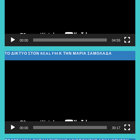
00:00
04:55
ΤΟ ΔΙΚΤΥΟ ΣΤΟΝ REAL FM Κ ΤΗΝ ΜΑΡΙΑ ΣΑΜΟΛΑΔΑ
Πρόγραμμα
Αναπαραγωγής
Βίντεο
00:00
30:17