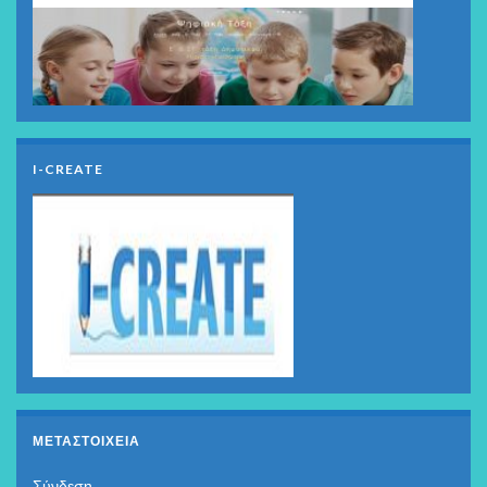
I-CREATE
ΜΕΤΑΣΤΟΙΧΕΊΑ
Σύνδεση