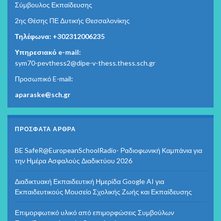
Σύμβουλος Εκπαίδευσης
2ης Θέσης ΠΕ Δυτικής Θεσσαλονίκης
Τηλέφωνα: +302312006235
Υπηρεσιακό e-mail:
sym70-pevthess2@dipe-v-thess.thess.sch.gr
Προσωπικό E-mail
:
aparaske@sch.gr
ΠΡΌΣΦΑΤΑ ΆΡΘΡΑ
BE SafeR@EuropeanSchoolRadio- Ραδιοφωνική Καμπάνια για
την Ημέρα Ασφαλούς Διαδικτύου 2026
Διαδικτυακή Εκπαιδευτική Ημερίδα Google AI για
Εκπαιδευτικούς Μουσείο Σχολικής Ζωής και Εκπαίδευσης
Επιμορφωτικό υλικό από επιμορφώσεις Συμβούλων