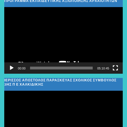
ΠΡΟΓΡΑΜΜΑ ΕΚΠΑΙΔΕΥΤΙΚΗΣ ΑΞΙΟΠΟΙΗΣΗΣ ΑΡΧΑΙΟΤΗΤΩΝ
Πρόγραμμα
Αναπαραγωγής
Βίντεο
00:00
05:10:45
ΙΕΡΙΣΣΟΣ ΑΠΟΣΤΟΛΟΣ ΠΑΡΑΣΚΕΥΑΣ ΣΧΟΛΙΚΌΣ ΣΎΜΒΟΥΛΟΣ
3ΗΣ Π Ε ΧΑΛΚΙΔΙΚΉΣ
Πρόγραμμα
Αναπαραγωγής
Βίντεο