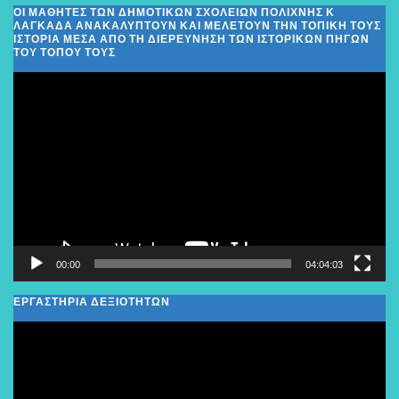
ΟΙ ΜΑΘΗΤΈΣ ΤΩΝ ΔΗΜΟΤΙΚΏΝ ΣΧΟΛΕΊΩΝ ΠΟΛΊΧΝΗΣ Κ
ΛΑΓΚΑΔΆ ΑΝΑΚΑΛΎΠΤΟΥΝ ΚΑΙ ΜΕΛΕΤΟΎΝ ΤΗΝ ΤΟΠΙΚΉ ΤΟΥΣ
ΙΣΤΟΡΊΑ ΜΈΣΑ ΑΠΌ ΤΗ ΔΙΕΡΕΎΝΗΣΗ ΤΩΝ ΙΣΤΟΡΙΚΏΝ ΠΗΓΏΝ
ΤΟΥ ΤΌΠΟΥ ΤΟΥΣ
Πρόγραμμα
Αναπαραγωγής
Βίντεο
00:00
04:04:03
ΕΡΓΑΣΤΗΡΙΑ ΔΕΞΙΟΤΗΤΩΝ
Πρόγραμμα
Αναπαραγωγής
Βίντεο