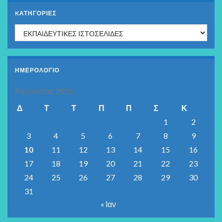
KΑΤΗΓΟΡΊΕΣ
Kατηγορίες
ΗΜΕΡΟΛΟΓΙΟ
Αύγουστος 2026
Δ
Τ
Τ
Π
Π
Σ
Κ
1
2
3
4
5
6
7
8
9
10
11
12
13
14
15
16
17
18
19
20
21
22
23
24
25
26
27
28
29
30
31
« Ιαν