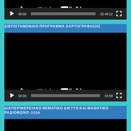
00:00
02:49:12
ΔΙΕΠΙΣΤΗΜΟΝΙΚΟ ΠΡΟΓΡΑΜΜΑ ΧΑΡΤΟΓΡΑΦΗΣΗΣ
Πρόγραμμα
Αναπαραγωγής
Βίντεο
00:00
03:59
ΔΙΑΠΕΡΙΦΕΡΕΙΑΚΌ ΘΕΜΑΤΙΚΌ ΔΊΚΤΥΟ ΚΑΙ ΜΑΘΗΤΙΚΌ
ΡΑΔΙΌΦΩΝΟ-2024
Πρόγραμμα
Αναπαραγωγής