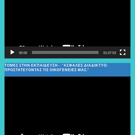
Βίντεο
00:00
01:07:53
ΤΟΜΕΣ ΣΤΗΝ ΕΚΠΑΙΔΕΥΣΗ-: “ΑΣΦΑΛΈΣ ΔΙΑΔΊΚΤΥΟ:
ΠΡΟΣΤΑΤΕΎΟΝΤΑΣ ΤΙΣ ΟΙΚΟΓΈΝΕΙΕΣ ΜΑΣ.”
Πρόγραμμα
Αναπαραγωγής
Βίντεο