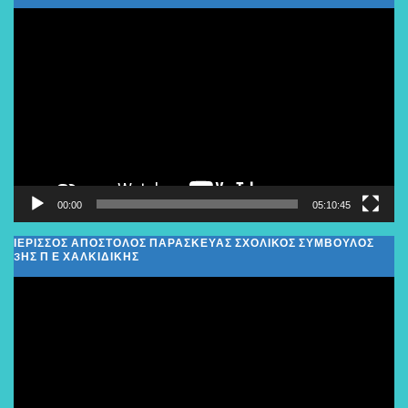
Πρόγραμμα
Αναπαραγωγής
Βίντεο
00:00
05:10:45
ΙΕΡΙΣΣΟΣ ΑΠΟΣΤΟΛΟΣ ΠΑΡΑΣΚΕΥΑΣ ΣΧΟΛΙΚΌΣ ΣΎΜΒΟΥΛΟΣ
3ΗΣ Π Ε ΧΑΛΚΙΔΙΚΉΣ
Πρόγραμμα
Αναπαραγωγής
Βίντεο