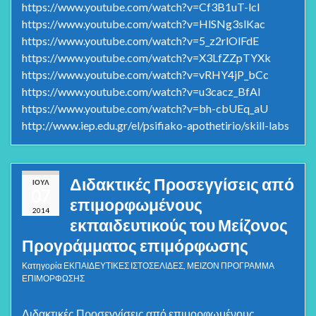
https://www.youtube.com/watch?v=Cf3B1uT-lcI
https://www.youtube.com/watch?v=HlSNg3slKac
https://www.youtube.com/watch?v=5_z2rlOlFdE
https://www.youtube.com/watch?v=X3LfZZpTYXk
https://www.youtube.com/watch?v=vRHY4jP_bCc
https://www.youtube.com/watch?v=u3cacz_BfAI
https://www.youtube.com/watch?v=bh-cbUEq_aU
http://www.iep.edu.gr/el/psifiako-apothetirio/skill-labs
Διδακτικές Προσεγγίσεις από
ΙΟΎΛ
07
επιμορφωμένους
2014
εκπαιδευτικούς του Μείζονος
Προγράμματος επιμόρφωσης
Κατηγορία
ΕΚΠΑΙΔΕΥΤΙΚΕΣ ΙΣΤΟΣΕΛΙΔΕΣ
,
ΜΕΙΖΟΝ ΠΡΟΓΡΑΜΜΑ
ΕΠΙΜΟΡΦΩΣΗΣ
Διδακτικές Προσεγγίσεις από επιμορφωμένους