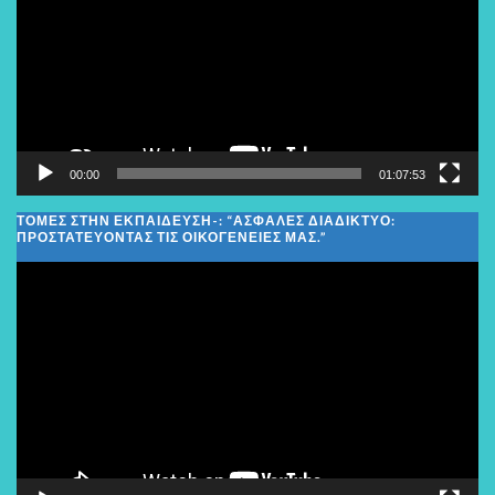
Βίντεο
00:00
01:07:53
ΤΟΜΕΣ ΣΤΗΝ ΕΚΠΑΙΔΕΥΣΗ-: “ΑΣΦΑΛΈΣ ΔΙΑΔΊΚΤΥΟ:
ΠΡΟΣΤΑΤΕΎΟΝΤΑΣ ΤΙΣ ΟΙΚΟΓΈΝΕΙΕΣ ΜΑΣ.”
Πρόγραμμα
Αναπαραγωγής
Βίντεο