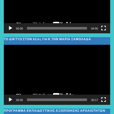
00:00
04:55
ΤΟ ΔΙΚΤΥΟ ΣΤΟΝ REAL FM Κ ΤΗΝ ΜΑΡΙΑ ΣΑΜΟΛΑΔΑ
Πρόγραμμα
Αναπαραγωγής
Βίντεο
00:00
30:17
ΠΡΟΓΡΑΜΜΑ ΕΚΠΑΙΔΕΥΤΙΚΗΣ ΑΞΙΟΠΟΙΗΣΗΣ ΑΡΧΑΙΟΤΗΤΩΝ