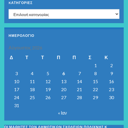
KΑΤΗΓΟΡΊΕΣ
Kατηγορίες
ΗΜΕΡΟΛΟΓΙΟ
Αύγουστος 2026
Δ
Τ
Τ
Π
Π
Σ
Κ
1
2
3
4
5
6
7
8
9
10
11
12
13
14
15
16
17
18
19
20
21
22
23
24
25
26
27
28
29
30
31
« Ιαν
ΟΙ ΜΑΘΗΤΈΣ ΤΩΝ ΔΗΜΟΤΙΚΏΝ ΣΧΟΛΕΊΩΝ ΠΟΛΊΧΝΗΣ Κ