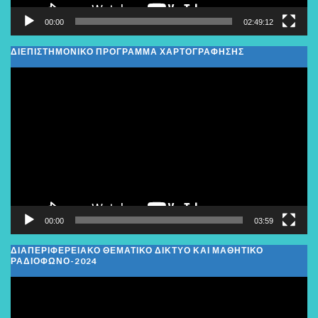
00:00
02:49:12
ΔΙΕΠΙΣΤΗΜΟΝΙΚΟ ΠΡΟΓΡΑΜΜΑ ΧΑΡΤΟΓΡΑΦΗΣΗΣ
Πρόγραμμα
Αναπαραγωγής
Βίντεο
00:00
03:59
ΔΙΑΠΕΡΙΦΕΡΕΙΑΚΌ ΘΕΜΑΤΙΚΌ ΔΊΚΤΥΟ ΚΑΙ ΜΑΘΗΤΙΚΌ
ΡΑΔΙΌΦΩΝΟ-2024
Πρόγραμμα
Αναπαραγωγής