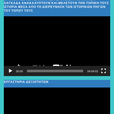
ΛΑΓΚΑΔΆ ΑΝΑΚΑΛΎΠΤΟΥΝ ΚΑΙ ΜΕΛΕΤΟΎΝ ΤΗΝ ΤΟΠΙΚΉ ΤΟΥΣ
ΙΣΤΟΡΊΑ ΜΈΣΑ ΑΠΌ ΤΗ ΔΙΕΡΕΎΝΗΣΗ ΤΩΝ ΙΣΤΟΡΙΚΏΝ ΠΗΓΏΝ
ΤΟΥ ΤΌΠΟΥ ΤΟΥΣ
Πρόγραμμα
Αναπαραγωγής
Βίντεο
00:00
04:04:03
ΕΡΓΑΣΤΗΡΙΑ ΔΕΞΙΟΤΗΤΩΝ
Πρόγραμμα
Αναπαραγωγής
Βίντεο